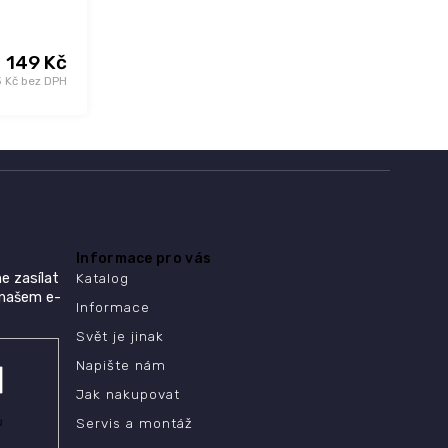
149 Kč
3 Kč bez DPH
Informace pro vás
e zasílat
Katalog
 našem e-
Informace
Svět je jinak
Napište nám
Jak nakupovat
ů
Servis a montáž