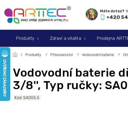
Přejít
na
obsah
+420 54
Produkty
Zdraví a vitalita
Prodejna ARTTEC
Produkty
Příslušenství
Vodovodní baterie
Dř
Vodovodní baterie d
3/8'', Typ ručky: SA
Kód:
SA005.5