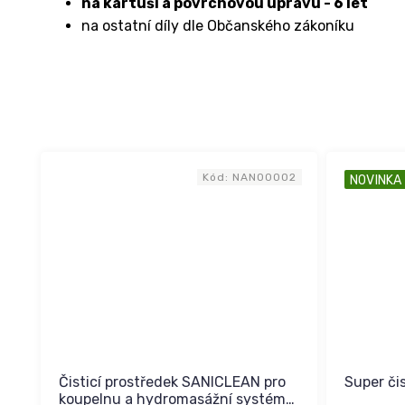
na kartuši a povrchovou úpravu - 6 let
na ostatní díly dle Občanského zákoníku
Kód:
NAN00002
NOVINKA
Čisticí prostředek SANICLEAN pro
Super čis
koupelnu a hydromasážní systém