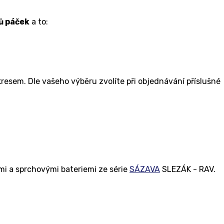
ů
páček
a to:
esem. Dle vašeho výběru zvolíte při objednávání příslušné
mi a sprchovými bateriemi ze série
SÁZAVA
SLEZÁK - RAV.