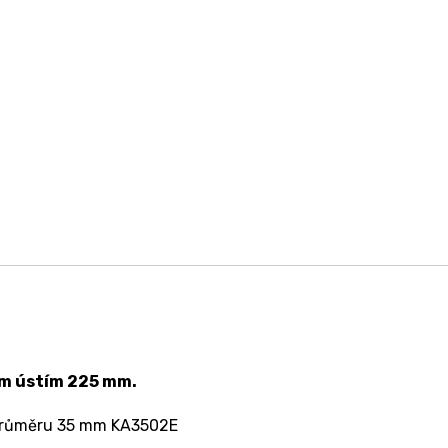
ým ústím 225 mm.
 průměru 35 mm KA3502E