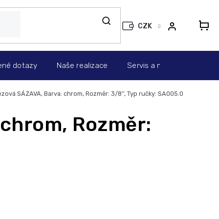
CZK
N
KO
ené dotazy
Naše realizace
Servis a montáž
Info
zová SÁZAVA, Barva: chrom, Rozměr: 3/8'', Typ ručky: SA005.0
 chrom, Rozměr: