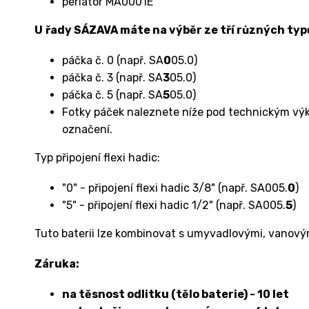
perlátor MA0001E
U
řady SÁZAVA
máte
na
výběr
ze tří
různých
typ
páčka č. 0 (např. SA
0
05.0)
páčka č. 3 (např. SA
3
05.0)
páčka č. 5 (např. SA
5
05.0
)
Fotky páček naleznete níže pod technickým výkr
označení.
Typ připojení flexi hadic:
"0" - připojení flexi hadic 3/8" (např. SA005.
0
)
"5" - připojení flexi hadic 1/2" (např. SA005.
5
)
Tuto baterii lze kombinovat s umyvadlovými, vanový
Záruka:
na těsnost odlitku (tělo baterie) - 10 let