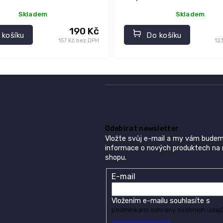
Skladem
Skladem
190 Kč
 košíku
Do košíku
157 Kč bez DPH
12
Odebírat newsletter
Vložte svůj e-mail a my vám budem
informace o nových produktech na
shopu.
E-mail
Vložením e-mailu souhlasíte s
podmínkami ochrany osobních údaj