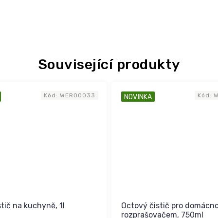
Související produkty
Kód:
WER00033
Kód:
NOVINKA
tič na kuchyně, 1l
Octový čistič pro domácno
rozprašovačem, 750ml