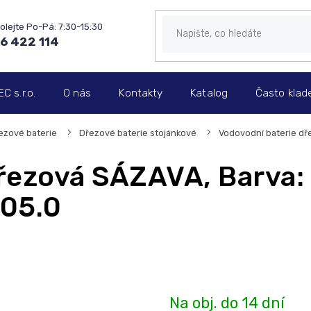
6 422 114
 s.r.o.
O nás
Kontakty
Katalog
Často klad
ezové baterie
Dřezové baterie stojánkové
Vodovodní baterie dře
řezová SÁZAVA, Barva:
005.0
Na obj. do 14 dní