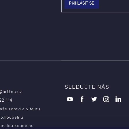
PŘIHLÁSIT SE
SLEDUJTE NÁS
@
arttec.cz
22 114
aše zdraví a vitalitu
ro.koupelnu
onalou koupelnu