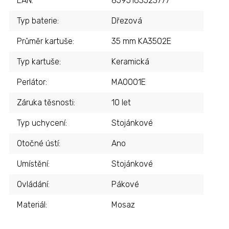
EAN
:
8595163523777
Typ baterie
:
Dřezová
Průměr kartuše
:
35 mm KA3502E
Typ kartuše
:
Keramická
Perlátor
:
MA0001E
Záruka těsnosti
:
10 let
Typ uchycení
:
Stojánkové
Otočné ústí
:
Ano
Umístění
:
Stojánkové
Ovládání
:
Pákové
Materiál
:
Mosaz