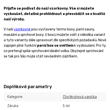
Přijďte se podívat do naší vzorkovny. Vše si můžete
vyzkoušet, detailně prohlédnout a přesvědčit se o kvalitě
naší výroby.
V naší
vzorkovně
jsou vystaveny termo boxy, parní sauny,
masážní a sprchové boxy. U boxů můžete volit z několika variant
a tyto varianty dále upravovat dle specifických požadavků. Nově
zapojen plně funkční
parní box se světlem
k vyzkoušení. Pro ty,
co preferují spíše sprchování ideální volba. Obyčejné sprchování
se tak pro Vás může stát nevšedním zážitkem.
Doplňkové parametry
Kategorie
:
Čtvrtkruhová vanička
Záruka
:
5 let