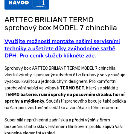
ARTTEC BRILIANT TERMO -
sprchový box MODEL 7 chinchila
Využijte možnosti montáže našimi servisními
techniky a ušetřete díky zvýhodněné sazbě
DPH. Pro ceník služeb klikněte zde.
Sprchový box ARTTEC BRILIANT TERMO MODEL 7 chinchila,
vlastní výroby, s posuvnými dveřmi čtvrtkruhový se vyznačuje
vysokou kvalitou a jednoduchým designem. Pro komfortní
sprchování nabízí ve výbavě
TERMO SET
, který se skládá z
TERMO baterie, ruční sprchy na posuvném držáku, horní
sprchy a mýdlenky
. Součástí sprchového boxu je také polička
na šampon, vestavěné sedátko a vanička z litého mramoru.
Super bílá neprůhledná zadní skla a přední výplň z 5mm
bezpečnostního skla v leštěném hliníkovém profilu zajistí Vaší
koupelně elegantní vzhled.