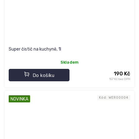
Super čistič na kuchyně, 1l
Skladem
190 Kč
Do košíku
157 Kč bez DPH
Kód:
WER00004
NOVINKA