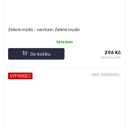
Zelené mýdlo - sanitizer, Zelené mydlo
Skladem
296 Kč
Do košíku
245 Kč bez DPH
Kód:
SOR00951
VÝPRODEJ