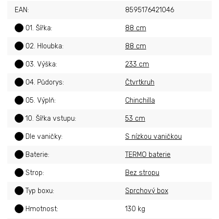
EAN
:
8595176421046
?
01. Šířka
:
88 cm
?
02. Hloubka
:
88 cm
?
03. Výška
:
233 cm
?
04. Půdorys
:
Čtvrtkruh
?
05. Výplň
:
Chinchilla
?
10. Šířka vstupu
:
53 cm
?
Dle vaničky
:
S nízkou vaničkou
?
Baterie
:
TERMO baterie
?
Strop
:
Bez stropu
?
Typ boxu
:
Sprchový box
?
Hmotnost
:
130 kg