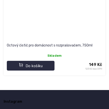
Octový čistič pro domácnost s rozprašovačem, 750ml
Skladem
149 Kč
Do košíku
123 Kč bez DPH
Z
á
Instagram
p
a