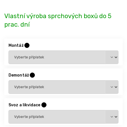
Vlastní výroba sprchových boxů do 5
prac. dní
Montáž
?
Demontáž
?
Svoz a likvidace
?