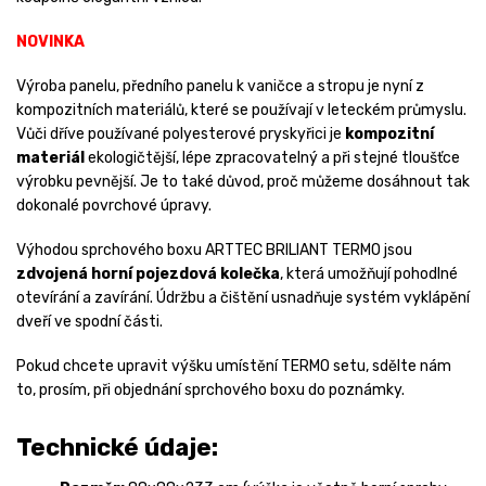
NOVINKA
Výroba panelu, předního panelu k vaničce a stropu je nyní z
kompozitních materiálů, které se používají v leteckém průmyslu.
Vůči dříve používané polyesterové pryskyřici je
kompozitní
materiál
ekologičtější, lépe zpracovatelný a při stejné tloušťce
výrobku pevnější. Je to také důvod, proč můžeme dosáhnout tak
dokonalé povrchové úpravy.
Výhodou sprchového boxu ARTTEC BRILIANT TERMO jsou
zdvojená horní pojezdová kolečka
, která umožňují pohodlné
otevírání a zavírání. Údržbu a čištění usnadňuje systém vyklápění
dveří ve spodní části.
Pokud chcete upravit výšku umístění TERMO setu, sdělte nám
to, prosím, při objednání sprchového boxu do poznámky.
Technické údaje: