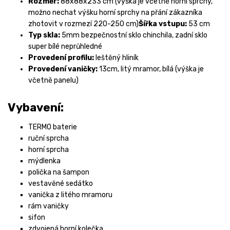
Rozměr:
88x88x233 cm (výška je včetně horní sprchy,
možno nechat výšku horní sprchy na přání zákazníka
zhotovit v rozmezí 220-250 cm)
Šířka vstupu:
53 cm
Typ skla:
5mm bezpečnostní sklo chinchila, zadní sklo
super bílé neprůhledné
Provedení profilu:
leštěný hliník
Provedení vaničky:
13cm, litý mramor, bílá (výška je
včetně panelu)
Vybavení:
TERMO baterie
ruční sprcha
horní sprcha
mýdlenka
polička na šampon
vestavěné sedátko
vanička z litého mramoru
rám vaničky
sifon
zdvojená horní kolečka