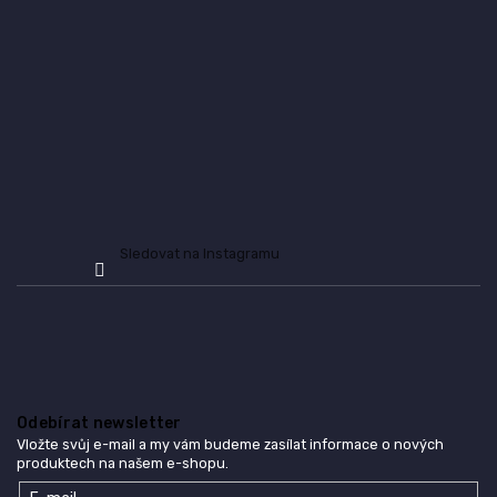
t
í
Sledovat na Instagramu
Odebírat newsletter
Vložte svůj e-mail a my vám budeme zasílat informace o nových
produktech na našem e-shopu.