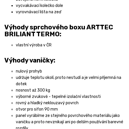
vycvakávací kolečko dole
vyrovnávací lišta na zeď
Výhody sprchového boxu ARTTEC
BRILIANT TERMO:
vlastní výroba v ČR
Výhody vaničky:
nulový prohyb
udržuje teplotu okolí, proto nestudí a je velmi příjemná na
dotek
nosnost až 300 kg
výborné zvukově - tepelné izolační vlastnosti
rovný a hladký neklouzavý povrch
otvor pro sifon 90 mm
panel vyrábíme ze stejného povrchového materiálu jako
vaničku a proto nevznikají ani po delším používání barevné
rozdíly