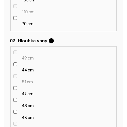
105 cm
110 cm
70 cm
03. Hloubka vany
?
49 cm
44 cm
51 cm
47 cm
48 cm
43 cm