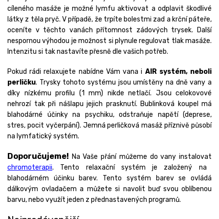
cíleného masáže je možné lymfu aktivovat a odplavit škodlivé
látky z těla pryč. V případě, že trpíte bolestmi zad a krční páteře,
oceníte v těchto vanách přítomnost zádových trysek. Další
nespornou výhodou je možnost si plynule regulovat tlak masáže.
Intenzitu si tak nastavíte přesně dle vašich potřeb.
Pokud rádi relaxujete nabídne Vám vana i
AIR systém, neboli
perličku
. Trysky tohoto systému jsou umístěny na dně vany a
díky nízkému profilu (1 mm) nikde netlačí. Jsou celokovové
nehrozí tak při nášlapu jejich prasknutí. Bublinková koupel má
blahodárné účinky na psychiku, odstraňuje napětí (deprese,
stres, pocit vyčerpání). Jemná perličková masáž příznivě působí
na lymfatický systém.
Doporučujeme!
Na Vaše přání můžeme do vany instalovat
chromoterapii
. Tento relaxační systém je založený na
blahodárném účinku barev. Tento systém barev se ovládá
dálkovým ovladačem a můžete si navolit buď svou oblíbenou
barvu, nebo využít jeden z přednastavených programů.