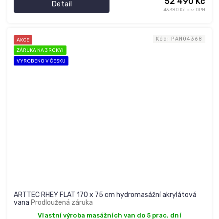
52 490 Kč
Detail
43 380 Kč bez DPH
Kód:
PAN04368
AKCE
ZÁRUKA NA 3 ROKY!
VYROBENO V ČESKU
ARTTEC RHEY FLAT 170 x 75 cm hydromasážní akrylátová
vana
Prodloužená záruka
Vlastní výroba masážních van do 5 prac. dní