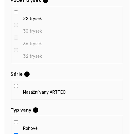
Počet trysek
?
22 trysek
30 trysek
36 trysek
32 trysek
Série
?
Masážní vany ARTTEC
Typ vany
?
Rohové