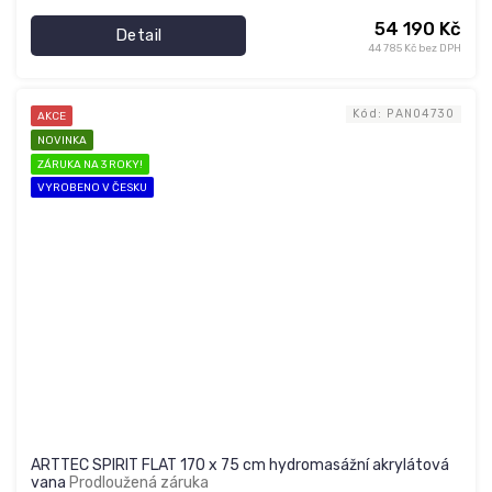
54 190 Kč
Detail
44 785 Kč bez DPH
Kód:
PAN04730
AKCE
NOVINKA
ZÁRUKA NA 3 ROKY!
VYROBENO V ČESKU
ARTTEC SPIRIT FLAT 170 x 75 cm hydromasážní akrylátová
vana
Prodloužená záruka