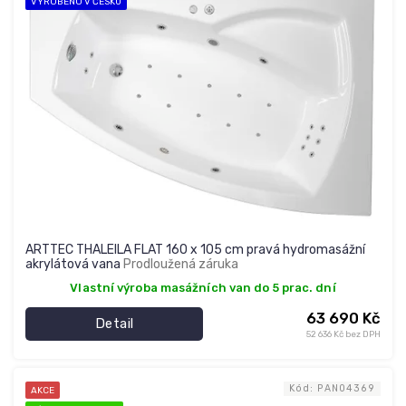
VYROBENO V ČESKU
ARTTEC THALEILA FLAT 160 x 105 cm pravá hydromasážní
akrylátová vana
Prodloužená záruka
Vlastní výroba masážních van do 5 prac. dní
63 690 Kč
Detail
52 636 Kč bez DPH
Kód:
PAN04369
AKCE