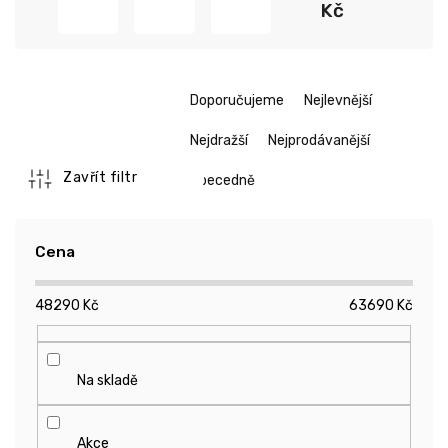
Kč
Kč
Kč
Ř
Doporučujeme
Nejlevnější
a
z
Nejdražší
Nejprodávanější
e
n
Zavřít filtr
Abecedně
í
p
r
Cena
o
d
48290
Kč
63690
Kč
u
k
t
ů
Na skladě
Akce