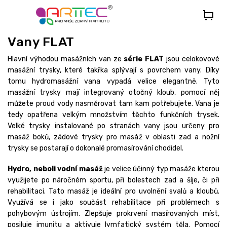
Přejít
na
obsah
Vany FLAT
Hlavní výhodou masážních van ze
série FLAT
jsou celokovové
masážní trysky, které takřka splývají s povrchem vany. Díky
tomu hydromasážní vana vypadá velice elegantně. Tyto
masážní trysky mají integrovaný otočný kloub, pomocí něj
můžete proud vody nasměrovat tam kam potřebujete. Vana je
tedy opatřena velkým množstvím těchto funkčních trysek.
Velké trysky instalované po stranách vany jsou určeny pro
masáž boků, zádové trysky pro masáž v oblasti zad a nožní
trysky se postarají o dokonalé promasírování chodidel.
Hydro, neboli vodní masáž
je velice účinný typ masáže kterou
využijete po náročném sportu, při bolestech zad a šíje, či při
rehabilitaci. Tato masáž je ideální pro uvolnění svalů a kloubů.
Využívá se i jako součást rehabilitace při problémech s
pohybovým ústrojím. Zlepšuje prokrvení masírovaných míst,
posiluje imunitu a aktivuje lymfatický systém těla. Pomocí