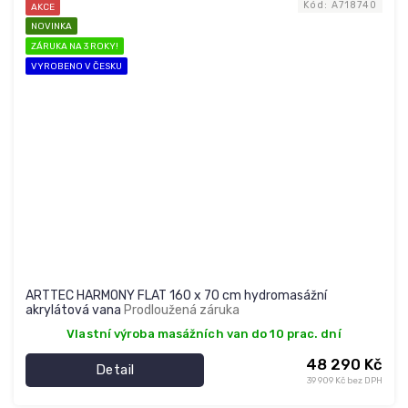
Kód:
A718740
AKCE
NOVINKA
ZÁRUKA NA 3 ROKY!
VYROBENO V ČESKU
ARTTEC HARMONY FLAT 160 x 70 cm hydromasážní
akrylátová vana
Prodloužená záruka
Vlastní výroba masážních van do 10 prac. dní
48 290 Kč
Detail
39 909 Kč bez DPH