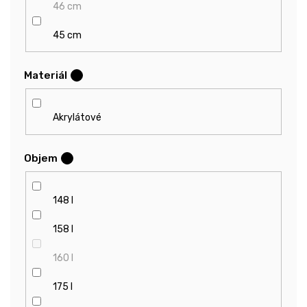
46 cm
45 cm
Materiál
?
Akrylátové
Objem
?
148 l
158 l
160 l
175 l