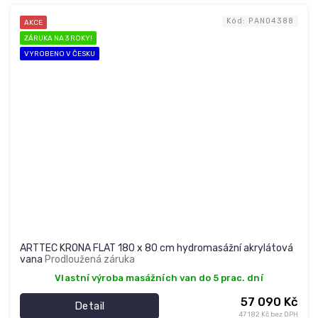
Kód:
PAN04388
AKCE
ZÁRUKA NA 3 ROKY!
VYROBENO V ČESKU
ARTTEC KRONA FLAT 180 x 80 cm hydromasážní akrylátová
vana
Prodloužená záruka
Vlastní výroba masážních van do 5 prac. dní
57 090 Kč
Detail
47 182 Kč bez DPH