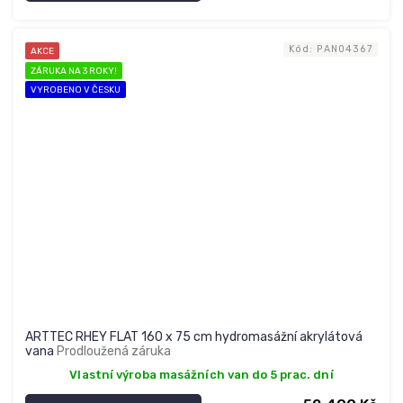
Kód:
PAN04367
AKCE
ZÁRUKA NA 3 ROKY!
VYROBENO V ČESKU
ARTTEC RHEY FLAT 160 x 75 cm hydromasážní akrylátová
vana
Prodloužená záruka
Vlastní výroba masážních van do 5 prac. dní