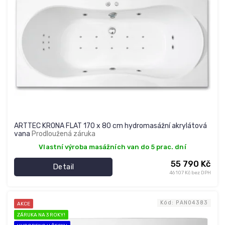
s
p
r
o
d
u
k
t
ů
ARTTEC KRONA FLAT 170 x 80 cm hydromasážní akrylátová
vana
Prodloužená záruka
Vlastní výroba masážních van do 5 prac. dní
55 790 Kč
Detail
46 107 Kč bez DPH
Kód:
PAN04383
AKCE
ZÁRUKA NA 3 ROKY!