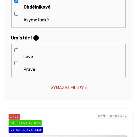
Obdélníkové
Asymetrické
Umístění
?
Levé
Pravé
VYMAZAT FILTRY
V
Kód:
PAN04387
AKCE
ý
ZÁRUKA NA 3 ROKY!
p
VYROBENO V ČESKU
i