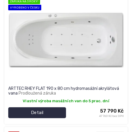
ZÁRUKA NA 3 ROKY!
VYROBENO V ČESKU
ARTTEC RHEY FLAT 190 x 80 cm hydromasážní akrylátová
vana
Prodloužená záruka
Vlastní výroba masážních van do 5 prac. dní
57 790 Kč
Detail
47 760 Kč bez DPH