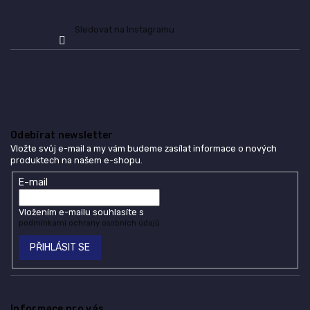
i
s
Sledovat na Instagramu
u
Odebírat newsletter
Vložte svůj e-mail a my vám budeme zasílat informace o nových
produktech na našem e-shopu.
E-mail
Vložením e-mailu souhlasíte s
podmínkami ochrany osobních údajů
PŘIHLÁSIT SE
Informace pro vás