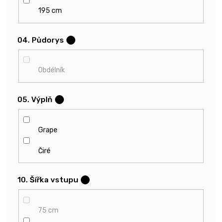
195 cm
04. Půdorys
?
Obdélník
05. Výplň
?
Grape
Čiré
10. Šířka vstupu
?
75 cm