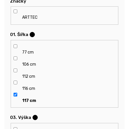
Značky
ARTTEC
01. Šířka
?
77 cm
106 cm
112 cm
116 cm
117 cm
03. Výška
?