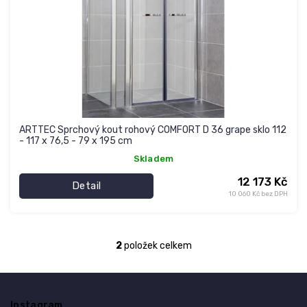
ARTTEC Sprchový kout rohový COMFORT D 36 grape sklo 112
- 117 x 76,5 - 79 x 195 cm
Skladem
12 173 Kč
Detail
10 060 Kč bez DPH
2
položek celkem
O
v
l
Z
á
á
d
Instagram