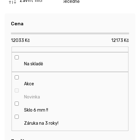
n
Zavřít filtr
Abecedně
í
p
r
Cena
o
d
12033
Kč
12173
Kč
u
k
t
ů
Na skladě
Akce
Novinka
Sklo 6 mm !!
Záruka na 3 roky!