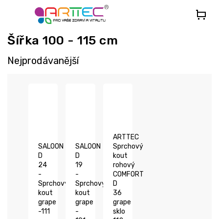
Přejít
na
obsah
Šířka 100 - 115 cm
Nejprodávanější
ARTTEC
SALOON
SALOON
Sprchový
D
D
kout
24
19
rohový
-
-
COMFORT
Sprchový
Sprchový
D
kout
kout
36
grape
grape
grape
-111
-
sklo