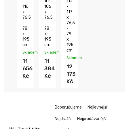
-
101-
112
116
106
-
x
x
117
76,5
76,5
x
-
-
76,5
78
78
-
x
x
79
195
195
x
cm
cm
195
cm
Skladem
Skladem
Skladem
11
11
12
656
384
173
Kč
Kč
Kč
Ř
Doporučujeme
Nejlevnější
a
z
Nejdražší
Nejprodávanější
e