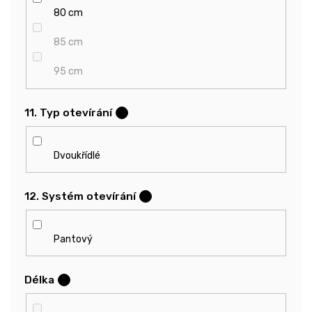
80 cm
85 cm
95 cm
11. Typ otevírání
?
Dvoukřídlé
12. Systém otevírání
?
Pantový
Délka
?