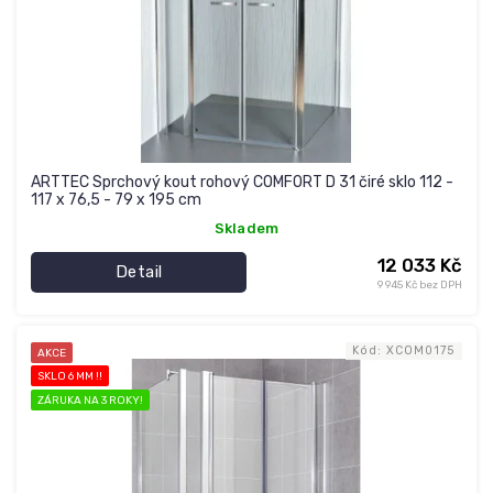
d
u
k
t
ů
ARTTEC Sprchový kout rohový COMFORT D 31 čiré sklo 112 -
117 x 76,5 - 79 x 195 cm
Skladem
12 033 Kč
Detail
9 945 Kč bez DPH
Kód:
XCOM0175
AKCE
SKLO 6 MM !!
ZÁRUKA NA 3 ROKY!