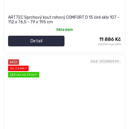
ARTTEC Sprchový kout rohový COMFORT D 15 čiré sklo 107 -
112 x 76,5 - 79 x 195 cm
Skladem
11 886 Kč
Detail
9 823 Kč bez DPH
Kód:
XCOM0099
AKCE
SKLO 6 MM !!
ZÁRUKA NA 3 ROKY!