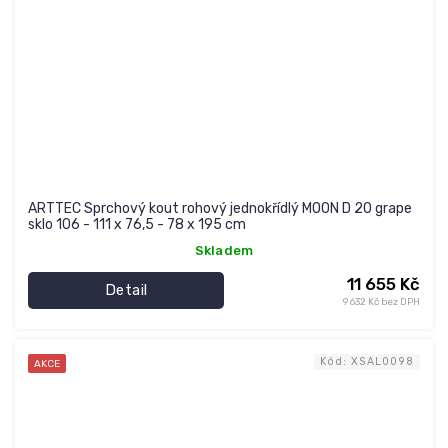
ARTTEC Sprchový kout rohový jednokřídlý MOON D 20 grape
sklo 106 - 111 x 76,5 - 78 x 195 cm
Skladem
11 655 Kč
Detail
9 632 Kč bez DPH
Kód:
XSAL0098
AKCE