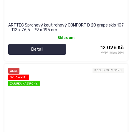
ARTTEC Sprchový kout rohový COMFORT D 20 grape sklo 107
- 112 x 76,5 - 79 x 195 cm
Skladem
12 026 Kč
Detail
9 939 Kč bez DPH
Kód:
XCOM0170
AKCE
SKLO 6 MM !!
ZÁRUKA NA 3 ROKY!