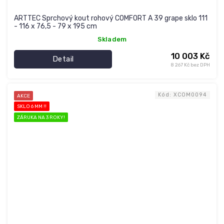
ARTTEC Sprchový kout rohový COMFORT A 39 grape sklo 111
- 116 x 76,5 - 79 x 195 cm
Skladem
10 003 Kč
Detail
8 267 Kč bez DPH
Kód:
XCOM0094
AKCE
SKLO 6 MM !!
ZÁRUKA NA 3 ROKY!