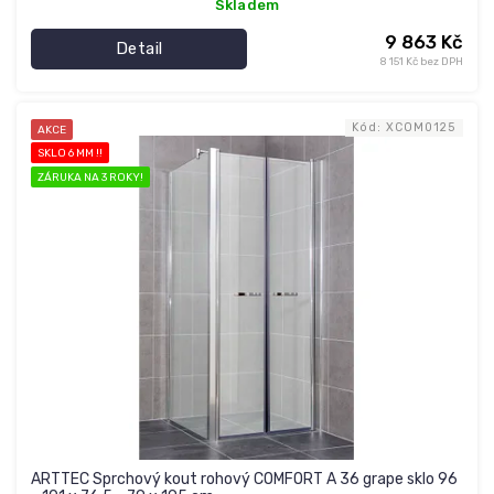
Skladem
9 863 Kč
Detail
8 151 Kč bez DPH
Kód:
XCOM0125
AKCE
SKLO 6 MM !!
ZÁRUKA NA 3 ROKY!
ARTTEC Sprchový kout rohový COMFORT A 36 grape sklo 96