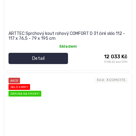
ARTTEC Sprchový kout rohový COMFORT D 31 čiré sklo 112 -
117 x 76,5 - 79 x 195 cm
Skladem
12 033 Kč
Detail
9 945 Kč bez DPH
Kód:
XCOM0175
AKCE
SKLO 6 MM !!
ZÁRUKA NA 3 ROKY!