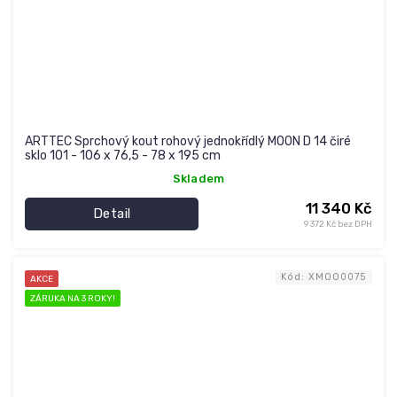
ARTTEC Sprchový kout rohový jednokřídlý MOON D 14 čiré
sklo 101 - 106 x 76,5 - 78 x 195 cm
Skladem
11 340 Kč
Detail
9 372 Kč bez DPH
Kód:
XMOO0075
AKCE
ZÁRUKA NA 3 ROKY!