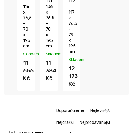
-
101-
112
116
106
-
x
x
117
76,5
76,5
x
-
-
76,5
78
78
-
x
x
79
195
195
x
cm
cm
195
cm
Skladem
Skladem
Skladem
11
11
12
656
384
173
Kč
Kč
Kč
Ř
Doporučujeme
Nejlevnější
a
z
Nejdražší
Nejprodávanější
e