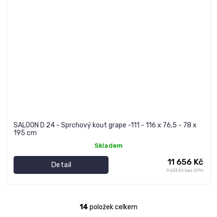
SALOON D 24 - Sprchový kout grape -111 - 116 x 76,5 - 78 x
195 cm
Skladem
11 656 Kč
Detail
9 633 Kč bez DPH
14
položek celkem
O