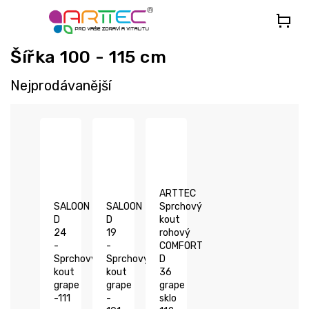
Přejít
na
obsah
Šířka 100 - 115 cm
Nejprodávanější
ARTTEC
SALOON
SALOON
Sprchový
D
D
kout
24
19
rohový
-
-
COMFORT
Sprchový
Sprchový
D
kout
kout
36
grape
grape
grape
-111
-
sklo