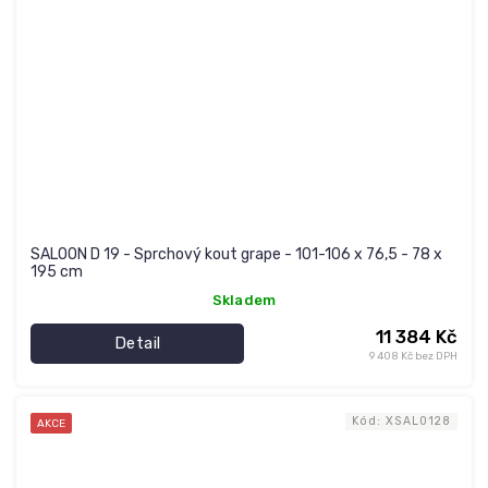
SALOON D 19 - Sprchový kout grape - 101-106 x 76,5 - 78 x
195 cm
Skladem
11 384 Kč
Detail
9 408 Kč bez DPH
Kód:
XSAL0128
AKCE