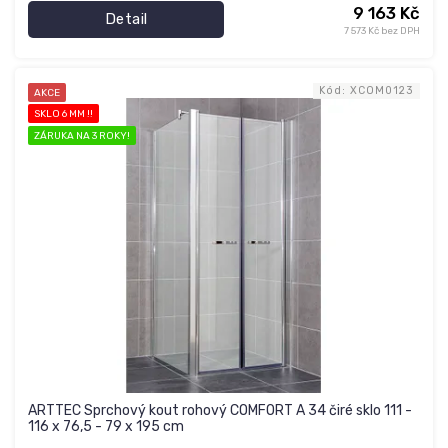
9 163 Kč
Detail
7 573 Kč bez DPH
Kód:
XCOM0123
AKCE
SKLO 6 MM !!
ZÁRUKA NA 3 ROKY!
ARTTEC Sprchový kout rohový COMFORT A 34 čiré sklo 111 -
116 x 76,5 - 79 x 195 cm