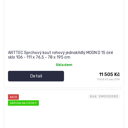
ARTTEC Sprchový kout rohový jednokřídlý MOON D 15 čiré
sklo 106 - 111 x 76,5 - 78 x 195 cm
Skladem
11 505 Kč
Detail
9 508 Kč bez DPH
Kód:
XMOO0080
AKCE
ZÁRUKA NA 3 ROKY!