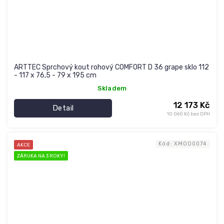
ARTTEC Sprchový kout rohový COMFORT D 36 grape sklo 112
- 117 x 76,5 - 79 x 195 cm
Skladem
12 173 Kč
Detail
10 060 Kč bez DPH
Kód:
XMOO0074
AKCE
ZÁRUKA NA 3 ROKY!