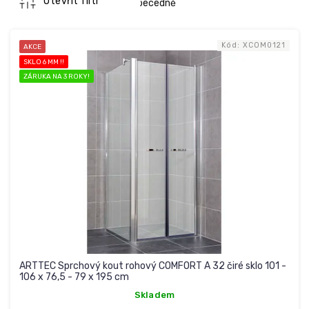
n
Otevřít filtr
Abecedně
í
V
p
ý
r
Kód:
XCOM0121
AKCE
p
o
SKLO 6 MM !!
i
d
ZÁRUKA NA 3 ROKY!
s
u
p
k
r
t
o
ů
d
u
k
t
ů
ARTTEC Sprchový kout rohový COMFORT A 32 čiré sklo 101 -
106 x 76,5 - 79 x 195 cm
Skladem