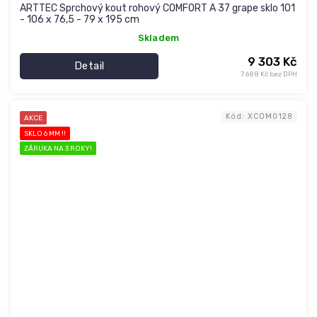
ARTTEC Sprchový kout rohový COMFORT A 37 grape sklo 101
- 106 x 76,5 - 79 x 195 cm
Skladem
9 303 Kč
Detail
7 688 Kč bez DPH
Kód:
XCOM0128
AKCE
SKLO 6 MM !!
ZÁRUKA NA 3 ROKY!