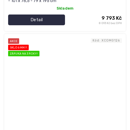
- 101 x 76,5 - 79 x 195 cm
Skladem
9 793 Kč
Detail
8 093 Kč bez DPH
Kód:
XCOM0126
AKCE
SKLO 6 MM !!
ZÁRUKA NA 3 ROKY!