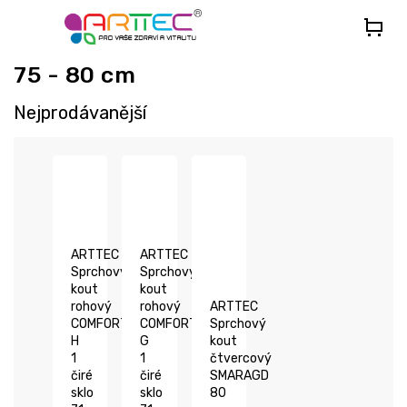
Přejít
na
obsah
75 - 80 cm
Nejprodávanější
ARTTEC
ARTTEC
Sprchový
Sprchový
kout
kout
rohový
rohový
ARTTEC
COMFORT
COMFORT
Sprchový
H
G
kout
1
1
čtvercový
čiré
čiré
SMARAGD
sklo
sklo
80