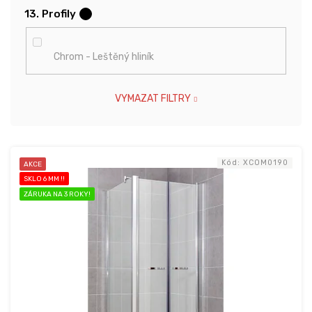
13. Profily
?
Chrom - Leštěný hliník
VYMAZAT FILTRY
V
Kód:
XCOM0190
AKCE
ý
SKLO 6 MM !!
p
ZÁRUKA NA 3 ROKY!
i
s
p
r
o
d
u
k