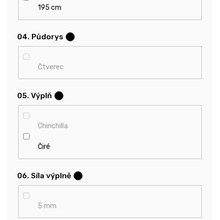
195 cm
04. Půdorys
?
Čtverec
05. Výplň
?
Chinchilla
Čiré
06. Síla výplně
?
5 mm