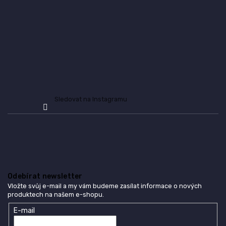
í
p
r
v
k
y
v
ý
p
i
s
Sledovat na Instagramu
u
Odebírat newsletter
Vložte svůj e-mail a my vám budeme zasílat informace o nových
produktech na našem e-shopu.
E-mail