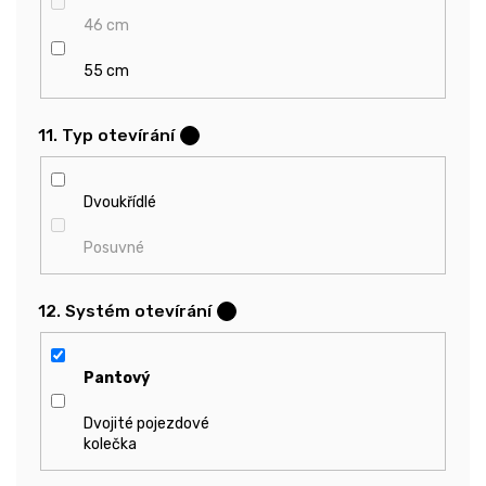
46 cm
55 cm
11. Typ otevírání
?
Dvoukřídlé
Posuvné
12. Systém otevírání
?
Pantový
Dvojité pojezdové
kolečka