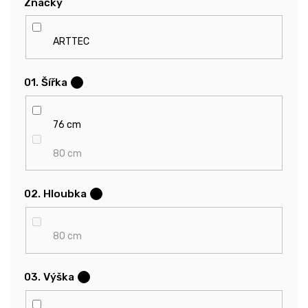
Značky
ARTTEC
01. Šířka
?
76 cm
80 cm
02. Hloubka
?
80 cm
03. Výška
?