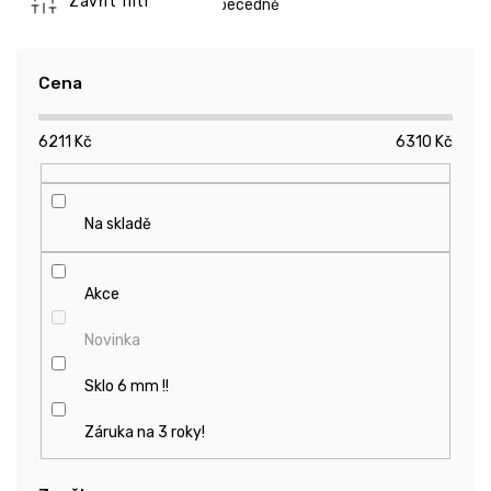
n
Zavřít filtr
Abecedně
í
p
r
Cena
o
d
6211
Kč
6310
Kč
u
k
t
ů
Na skladě
Akce
Novinka
Sklo 6 mm !!
Záruka na 3 roky!