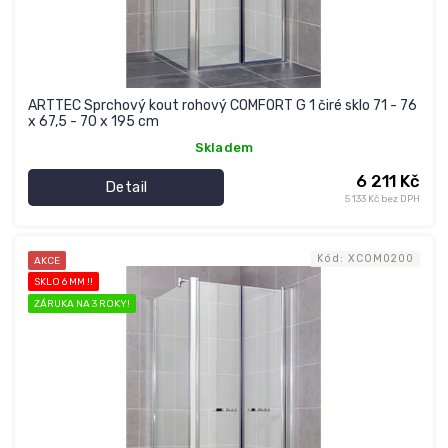
t
ů
ARTTEC Sprchový kout rohový COMFORT G 1 čiré sklo 71 - 76
x 67,5 - 70 x 195 cm
Skladem
6 211 Kč
Detail
5 133 Kč bez DPH
Kód:
XCOM0200
AKCE
SKLO 6 MM !!
ZÁRUKA NA 3 ROKY!