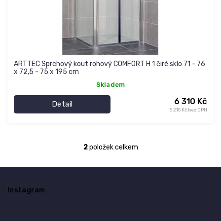
ARTTEC Sprchový kout rohový COMFORT H 1 čiré sklo 71 - 76
x 72,5 - 75 x 195 cm
Skladem
6 310 Kč
Detail
5 215 Kč bez DPH
2
položek celkem
O
v
l
Z
á
á
d
Instagram
p
a
a
c
t
í