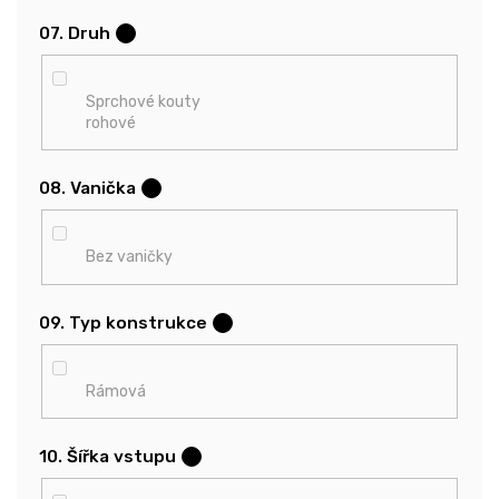
07. Druh
?
Sprchové kouty
rohové
08. Vanička
?
Bez vaničky
09. Typ konstrukce
?
Rámová
10. Šířka vstupu
?