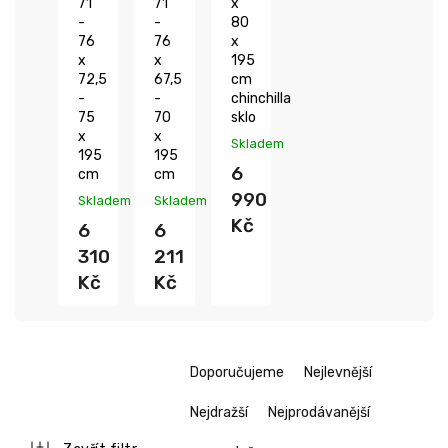
71
71
x
-
-
80
76
76
x
x
x
195
72,5
67,5
cm
-
-
chinchilla
75
70
sklo
x
x
Skladem
195
195
6
cm
cm
990
Skladem
Skladem
Kč
6
6
310
211
Kč
Kč
Ř
Doporučujeme
Nejlevnější
a
z
Nejdražší
Nejprodávanější
e