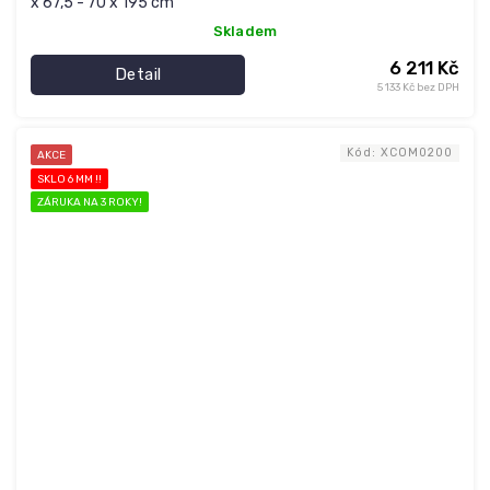
x 67,5 - 70 x 195 cm
Skladem
6 211 Kč
Detail
5 133 Kč bez DPH
Kód:
XCOM0200
AKCE
SKLO 6 MM !!
ZÁRUKA NA 3 ROKY!