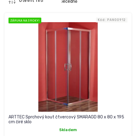
n
Otevřít filtr
Abecedně
í
V
p
ý
r
Kód:
PAN00912
ZÁRUKA NA 3 ROKY!
p
o
i
d
s
u
p
k
r
t
o
ů
d
u
k
t
ů
ARTTEC Sprchový kout čtvercový SMARAGD 80 x 80 x 195
cm čiré sklo
Skladem