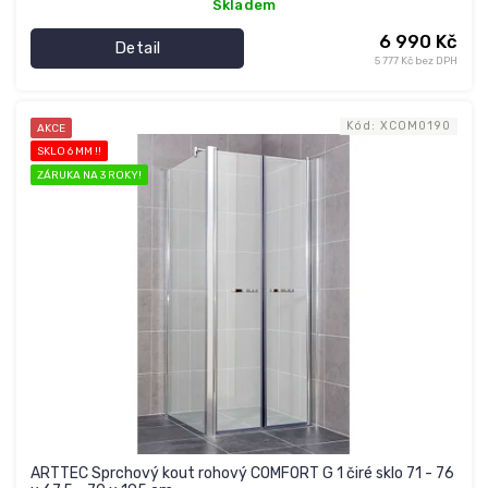
Skladem
6 990 Kč
Detail
5 777 Kč bez DPH
Kód:
XCOM0190
AKCE
SKLO 6 MM !!
ZÁRUKA NA 3 ROKY!
ARTTEC Sprchový kout rohový COMFORT G 1 čiré sklo 71 - 76