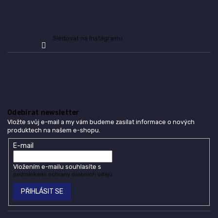
ý
p
i
s
Sledovat na Instagramu
u
Odebírat newsletter
Vložte svůj e-mail a my vám budeme zasílat informace o nových
produktech na našem e-shopu.
E-mail
Vložením e-mailu souhlasíte s
podmínkami ochrany osobních údajů
PŘIHLÁSIT SE