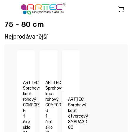
Přejít
na
obsah
75 - 80 cm
Nejprodávanější
ARTTEC
ARTTEC
Sprchový
Sprchový
kout
kout
rohový
rohový
ARTTEC
COMFORT
COMFORT
Sprchový
H
G
kout
1
1
čtvercový
čiré
čiré
SMARAGD
sklo
sklo
80