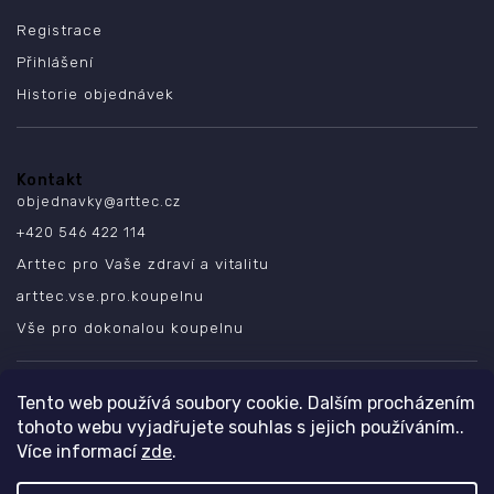
Registrace
Přihlášení
Historie objednávek
Kontakt
objednavky
@
arttec.cz
+420 546 422 114
Arttec pro Vaše zdraví a vitalitu
arttec.vse.pro.koupelnu
Vše pro dokonalou koupelnu
SLEDUJTE NÁS
Tento web používá soubory cookie. Dalším procházením
tohoto webu vyjadřujete souhlas s jejich používáním..
Více informací
zde
.