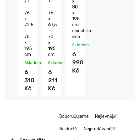
71
71
x
-
-
80
76
76
x
x
x
195
72,5
67,5
cm
-
-
chinchilla
75
70
sklo
x
x
Skladem
195
195
6
cm
cm
990
Skladem
Skladem
Kč
6
6
310
211
Kč
Kč
Ř
Doporučujeme
Nejlevnější
a
z
Nejdražší
Nejprodávanější
e