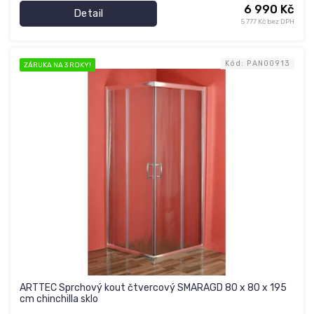
6 990 Kč
Detail
5 777 Kč bez DPH
Kód:
PAN00913
ZÁRUKA NA 3 ROKY!
ARTTEC Sprchový kout čtvercový SMARAGD 80 x 80 x 195
cm chinchilla sklo