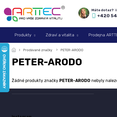
Přejít
na
obsah
+420 54
Produkty
Zdraví a vitalita
Prodejna ARTTEC
Prodávané značky
PETER-ARODO
PETER-ARODO
Žádné produkty značky
PETER-ARODO
nebyly naleze
Z
á
p
a
Instagram