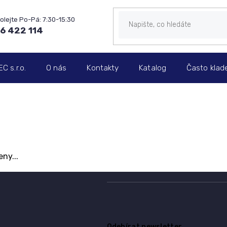
6 422 114
 s.r.o.
O nás
Kontakty
Katalog
Často klad
ny...
Odebírat newsletter