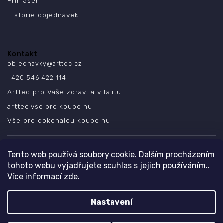
Přihlášení
Historie objednávek
Kontakt
objednavky
@
arttec.cz
+420 546 422 114
Arttec pro Vaše zdraví a vitalitu
arttec.vse.pro.koupelnu
Vše pro dokonalou koupelnu
SLEDUJTE NÁS
Tento web používá soubory cookie. Dalším procházením
tohoto webu vyjadřujete souhlas s jejich používáním..
Více informací
zde
.
Nastavení
Copyright 2026
ARTTEC s.r.o.
. Všechna práva vyhrazena.