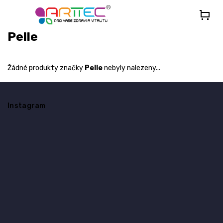
Přejít
na
obsah
Pelle
Žádné produkty značky
Pelle
nebyly nalezeny...
Z
á
Instagram
p
a
t
í