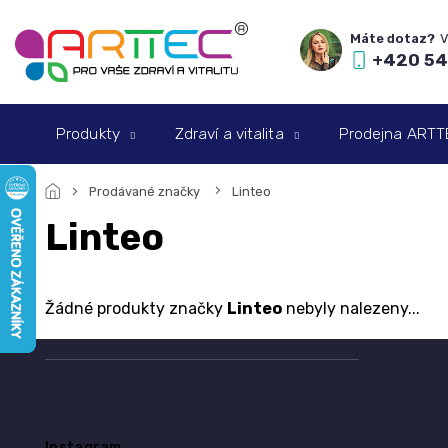
Přejít
na
obsah
+420 54
Produkty
Zdraví a vitalita
Prodejna ARTTEC
Prodávané značky
Linteo
Linteo
Žádné produkty značky
Linteo
nebyly nalezeny...
Z
á
p
a
Instagram