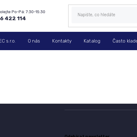
6 422 114
 s.r.o.
O nás
Kontakty
Katalog
Často klad
Odebírat newsletter