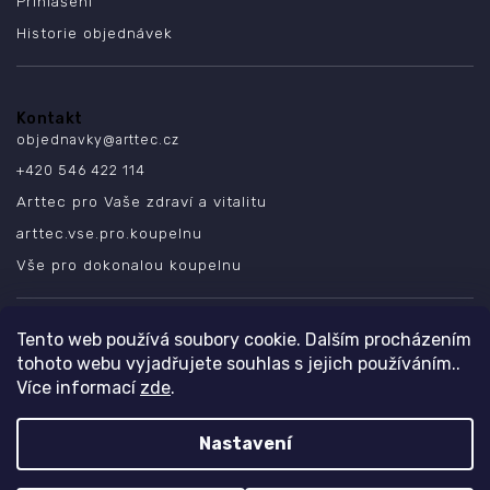
Přihlášení
Historie objednávek
Kontakt
objednavky
@
arttec.cz
+420 546 422 114
Arttec pro Vaše zdraví a vitalitu
arttec.vse.pro.koupelnu
Vše pro dokonalou koupelnu
SLEDUJTE NÁS
Tento web používá soubory cookie. Dalším procházením
tohoto webu vyjadřujete souhlas s jejich používáním..
Více informací
zde
.
Nastavení
Copyright 2026
ARTTEC s.r.o.
. Všechna práva vyhrazena.