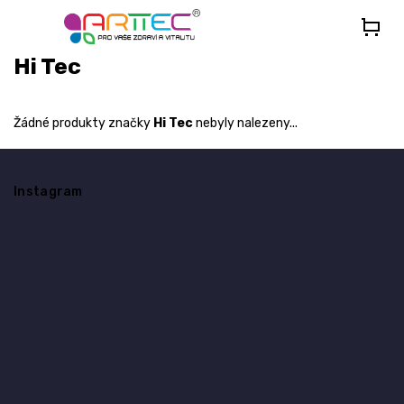
Přejít
na
obsah
Hi Tec
Žádné produkty značky
Hi Tec
nebyly nalezeny...
Z
á
Instagram
p
a
t
í