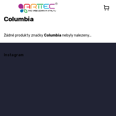
Přejít
na
obsah
Columbia
Žádné produkty značky
Columbia
nebyly nalezeny...
Z
á
Instagram
p
a
t
í