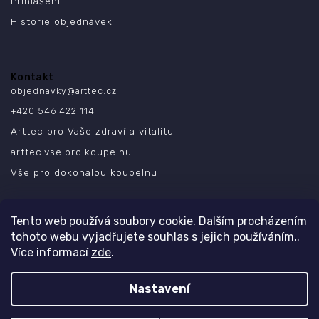
Přihlášení
Historie objednávek
Kontakt
objednavky
@
arttec.cz
+420 546 422 114
Arttec pro Vaše zdraví a vitalitu
arttec.vse.pro.koupelnu
Vše pro dokonalou koupelnu
SLEDUJTE NÁS
Tento web používá soubory cookie. Dalším procházením
tohoto webu vyjadřujete souhlas s jejich používáním..
Více informací
zde
.
Nastavení
Copyright 2026
ARTTEC s.r.o.
. Všechna práva vyhrazena.