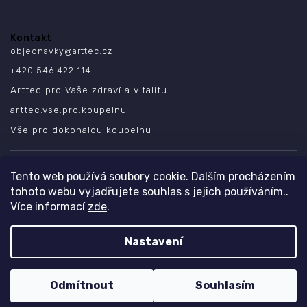
Kontakt
objednavky
@
arttec.cz
+420 546 422 114
Arttec pro Vaše zdraví a vitalitu
arttec.vse.pro.koupelnu
Vše pro dokonalou koupelnu
SLEDUJTE NÁS
Tento web používá soubory cookie. Dalším procházením
tohoto webu vyjadřujete souhlas s jejich používáním..
Více informací
zde
.
Nastavení
Copyright 2026
ARTTEC s.r.o.
. Všechna práva vyhrazena.
Design
Shoptak.cz
| Platforma
Shoptet
Odmítnout
Souhlasím