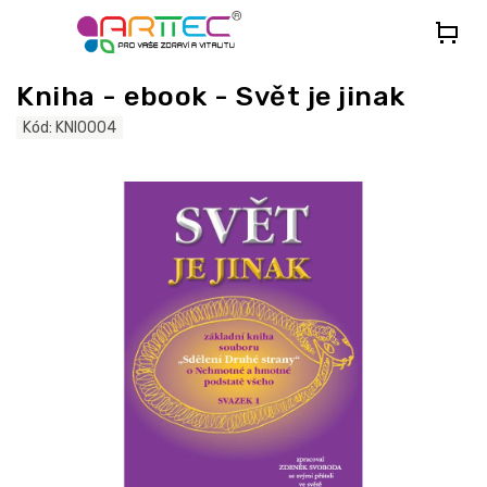
Přejít
na
obsah
Kniha - ebook - Svět je jinak
Kód:
KNI0004