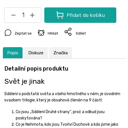
Přidat do košíku
Zeptat se
Hlídat
Sdílet
Popis
Diskuze
Značka
Detailní popis produktu
Svět je jinak
Sdělení o podstatě světa a všeho hmotného v něm, je úvodním
svazkem trilogie, který je obsahově členěn na 9 částí:
Co jsou „Sdělení Druhé strany“, proč a odkud jsou
poskytována?
Co je Nehmota, kdo jsou Tvořiví Duchové a kdo jsme jako