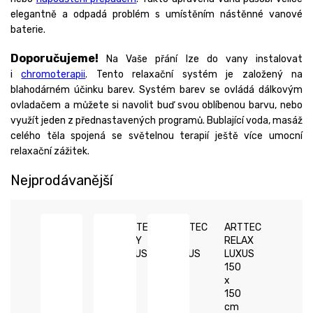
elegantně a odpadá problém s umístěním nástěnné vanové
baterie.
Doporučujeme!
Na Vaše přání lze do vany instalovat
i
chromoterapii
. Tento relaxační systém je založený na
blahodárném účinku barev. Systém barev se ovládá dálkovým
ovladačem a můžete si navolit buď svou oblíbenou barvu, nebo
využít jeden z přednastavených programů. Bublající voda, masáž
celého těla spojená se světelnou terapií ještě více umocní
relaxační zážitek.
Nejprodávanější
ARTTEC
ARTTEC
ARTTEC
RHEY
ZEN
RELAX
LUXUS
LUXUS
LUXUS
170
140
150
x
x
x
75
140
150
cm
cm
cm