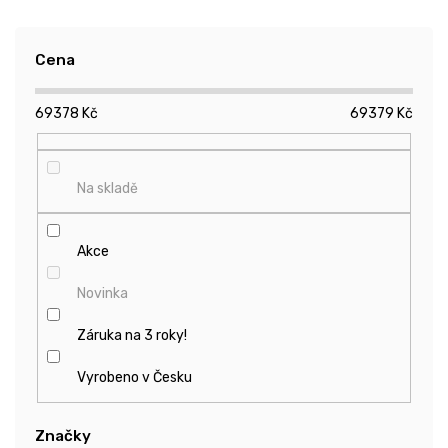
í
p
r
Cena
o
d
69378
Kč
69379
Kč
u
k
t
ů
Na skladě
Akce
Novinka
Záruka na 3 roky!
Vyrobeno v Česku
Značky