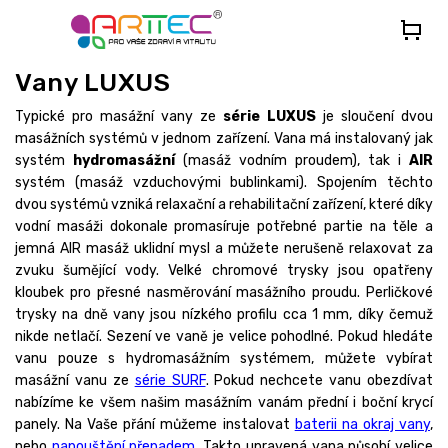
Přejít
na
obsah
Vany LUXUS
Typické pro masážní vany ze
série LUXUS
je sloučení dvou
masážních systémů v jednom zařízení. Vana má instalovaný jak
systém
hydromasážní
(masáž vodním proudem), tak i
AIR
systém (masáž vzduchovými bublinkami). Spojením těchto
dvou systémů vzniká relaxační a rehabilitační zařízení, které díky
vodní masáži dokonale promasíruje potřebné partie na těle a
jemná AIR masáž uklidní mysl a můžete nerušeně relaxovat za
zvuku šumějící vody. Velké chromové trysky jsou opatřeny
kloubek pro přesné nasměrování masážního proudu. Perličkové
trysky na dně vany jsou nízkého profilu cca 1 mm, díky čemuž
nikde netlačí. Sezení ve vaně je velice pohodlné. Pokud hledáte
vanu pouze s hydromasážním systémem, můžete vybírat
masážní vanu ze
série SURF
. Pokud nechcete vanu obezdívat
nabízíme ke všem našim masážním vanám přední i boční krycí
panely. Na Vaše přání můžeme instalovat
baterii na okraj vany
,
nebo
napouštění přepadem
. Takto upravená vana působí velice