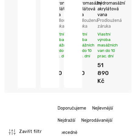
hydromasážní
hydromasážní
hydromasážní
akrylátová
akrylátová
akrylátová
vana
vana
vana
Prodloužená
Prodloužená
Prodloužená
záruka
záruka
záruka
Vlastní
Vlastní
Vlastní
výroba
výroba
výroba
masážních
masážních
masážních
van do 5
van do 10
van do 10
prac. dní
prac. dní
prac. dní
49
48
51
090
790
890
Kč
Kč
Kč
Ř
Doporučujeme
Nejlevnější
a
z
Nejdražší
Nejprodávanější
e
n
Zavřít filtr
Abecedně