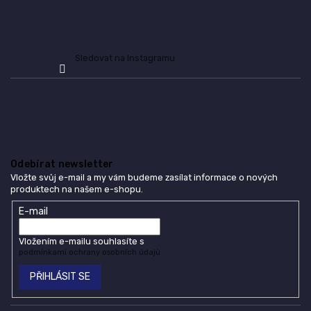
ý
p
i
s
Sledovat na Instagramu
u
Odebírat newsletter
Vložte svůj e-mail a my vám budeme zasílat informace o nových
produktech na našem e-shopu.
E-mail
Vložením e-mailu souhlasíte s
podmínkami ochrany osobních údajů
PŘIHLÁSIT SE