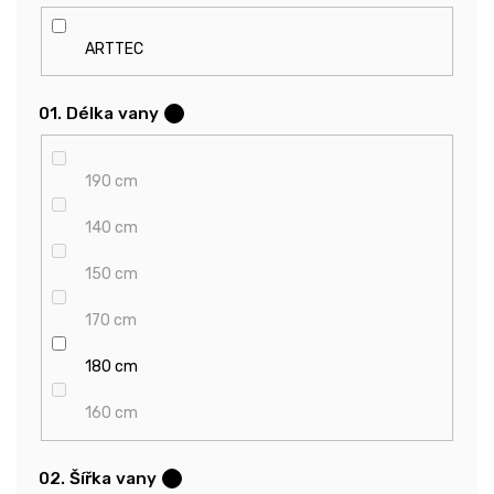
ARTTEC
01. Délka vany
?
190 cm
140 cm
150 cm
170 cm
180 cm
160 cm
02. Šířka vany
?