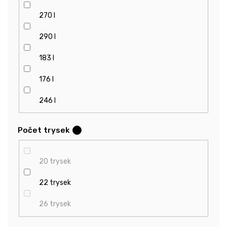
270 l
290 l
183 l
176 l
246 l
Počet trysek
?
20 trysek
22 trysek
26 trysek