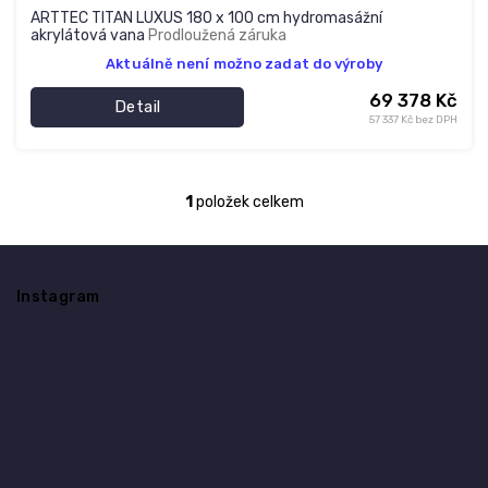
ARTTEC TITAN LUXUS 180 x 100 cm hydromasážní
akrylátová vana
Prodloužená záruka
Aktuálně není možno zadat do výroby
69 378 Kč
Detail
57 337 Kč bez DPH
1
položek celkem
O
v
l
Z
á
á
d
Instagram
p
a
a
c
t
í
í
p
r
v
k
y
v