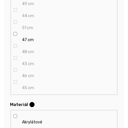
49 cm
44 cm
51 cm
47 cm
48 cm
43 cm
46 cm
45 cm
Materiál
?
Akrylátové