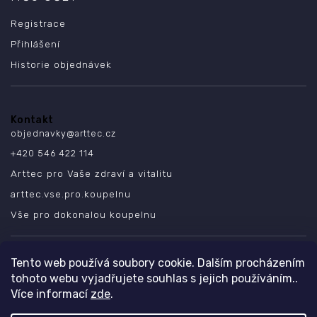
Registrace
Přihlášení
Historie objednávek
Kontakt
objednavky
@
arttec.cz
+420 546 422 114
Arttec pro Vaše zdraví a vitalitu
arttec.vse.pro.koupelnu
Vše pro dokonalou koupelnu
SLEDUJTE NÁS
Tento web používá soubory cookie. Dalším procházením
tohoto webu vyjadřujete souhlas s jejich používáním..
Více informací
zde
.