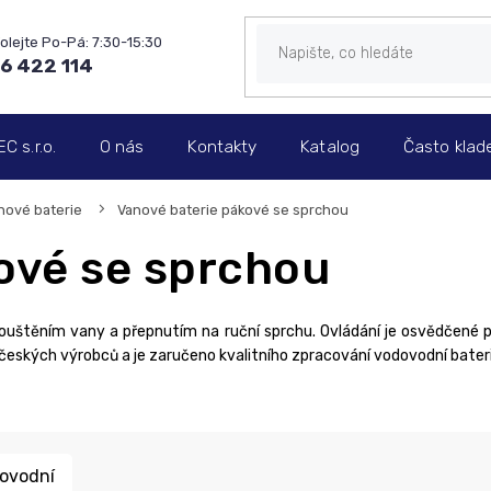
6 422 114
 s.r.o.
O nás
Kontakty
Katalog
Často klad
nové baterie
Vanové baterie pákové se sprchou
ové se sprchou
pouštěním vany a přepnutím na ruční sprchu. Ovládání je osvědčené p
eských výrobců a je zaručeno kvalitního zpracování vodovodní baterie
ovodní