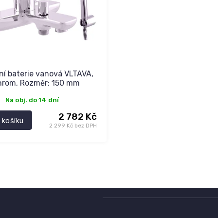
í baterie vanová VLTAVA,
hrom, Rozměr: 150 mm
Na obj. do 14 dní
2 782 Kč
 košíku
2 299 Kč bez DPH
O
v
l
á
d