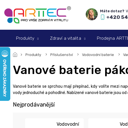
Přejít
na
obsah
+420 54
Produkty
Zdraví a vitalita
Prodejna ARTTEC
Produkty
Příslušenství
Vodovodní baterie
Va
Vanové baterie pák
Vanové baterie se sprchou mají přepínač, kdy volíte mezi na
vody jednoduché a pohodlné. Nabízené vanové baterie jsou od č
Nejprodávanější
Vodovodní
Vod