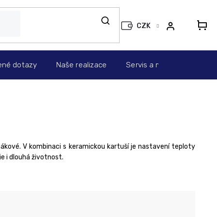
CZK
N
KO
ené dotazy
Naše realizace
Servis a montáž
Info
ákové. V kombinaci s keramickou kartuší je nastavení teploty
 i dlouhá životnost.