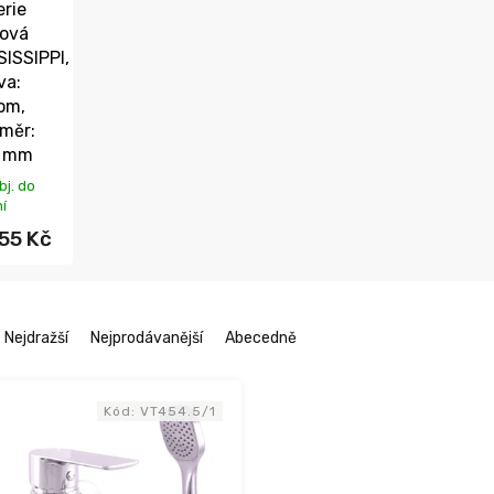
erie
ová
SISSIPPI,
va:
om,
měr:
0 mm
bj. do
ní
55 Kč
Nejdražší
Nejprodávanější
Abecedně
Kód:
VT454.5/1