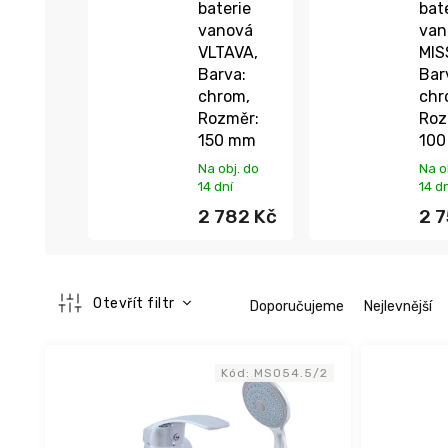
baterie
bat
vanová
van
VLTAVA,
MIS
Barva:
Bar
chrom,
chr
Rozměr:
Roz
150 mm
10
Na obj. do
Na o
14 dní
14 d
2 782 Kč
2 7
Ř
Otevřít filtr
Doporučujeme
Nejlevnější
a
z
V
e
ý
Kód:
MS054.5/2
n
p
í
i
p
s