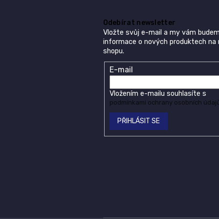
a
c
í
Odebírat newsletter
p
Vložte svůj e-mail a my vám budem
r
informace o nových produktech na
v
shopu.
k
y
E-mail
v
ý
p
Vložením e-mailu souhlasíte s
i
podmínkami ochrany osobních údaj
s
u
PŘIHLÁSIT SE