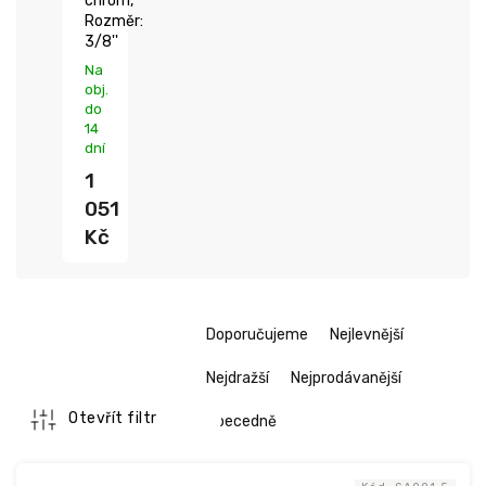
chrom,
Rozměr:
3/8''
Na
obj.
do
14
dní
1
051
Kč
Ř
Doporučujeme
Nejlevnější
a
z
Nejdražší
Nejprodávanější
e
n
Otevřít filtr
Abecedně
í
V
p