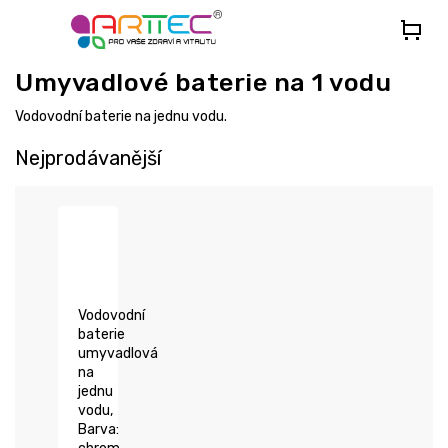
Přejít
na
obsah
Umyvadlové baterie na 1 vodu
Vodovodní baterie na jednu vodu.
Nejprodávanější
Vodovodní
baterie
umyvadlová
na
jednu
vodu,
Barva: