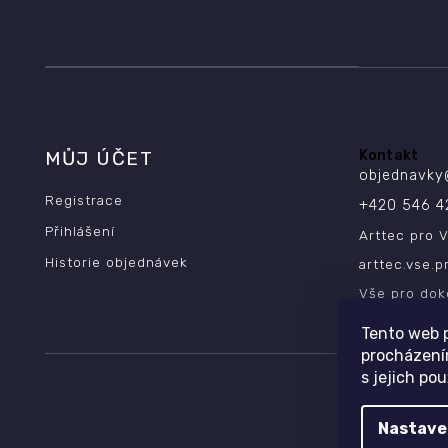
MŮJ ÚČET
Kontakt
objednavky
Registrace
+420 546 4
Přihlášení
Arttec pro V
Historie objednávek
arttec.vse.p
Vše pro dok
Tento web p
procházení
s jejich po
Nastave