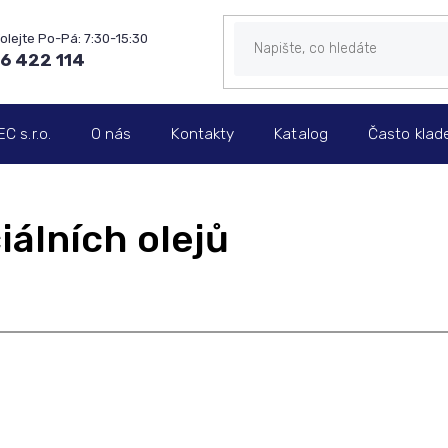
6 422 114
 s.r.o.
O nás
Kontakty
Katalog
Často klad
iálních olejů