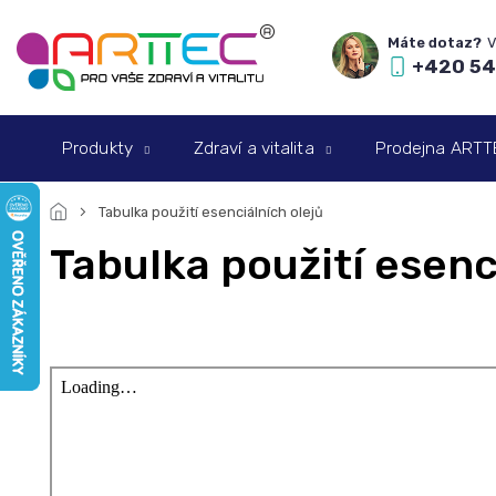
Přejít
na
obsah
+420 54
Produkty
Zdraví a vitalita
Prodejna ARTTEC
Tabulka použití esenciálních olejů
Tabulka použití esenc