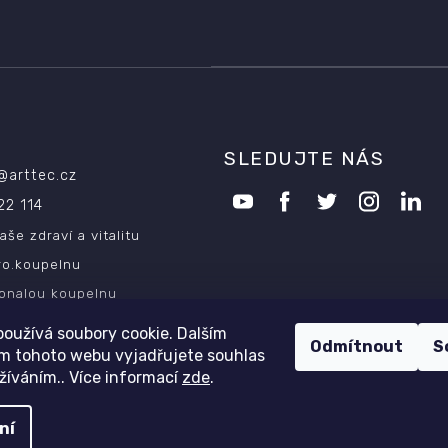
SLEDUJTE NÁS
@
arttec.cz
22 114
aše zdraví a vitalitu
ro.koupelnu
onalou koupelnu
oužívá soubory cookie. Dalším
Odmítnout
S
m tohoto webu vyjadřujete souhlas
užíváním.. Více informací
zde
.
Copyright 2026
ARTTEC s.r.o.
. Všechna práva vyhrazena.
ní
Design
Shoptak.cz
| Platforma
Shoptet