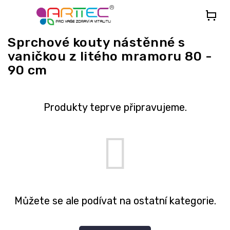
Přejít
na
obsah
Sprchové kouty nástěnné s
vaničkou z litého mramoru 80 -
90 cm
Produkty teprve připravujeme.
Můžete se ale podívat na ostatní kategorie.