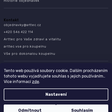
Historie objednávek
Kontakt
objednavky
@
arttec.cz
+420 546 422 114
Arttec pro Vaše zdraví a vitalitu
arttec.vse.pro.koupelnu
Vše pro dokonalou koupelnu
SLEDUJTE NÁS
Tento web používá soubory cookie. Dalším procházením
tohoto webu vyjadřujete souhlas s jejich používáním..
Více informací
zde
.
Nastavení
Copyright 2026
ARTTEC s.r.o.
. Všechna práva vyhrazena.
Design
Shoptak.cz
| Platforma
Shoptet
Odmítnout
Souhlasím