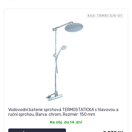
í
V
p
ý
r
Kód:
TRM81.5/4-01
p
o
i
d
s
u
p
k
r
t
o
ů
d
u
k
t
ů
Vodovodní baterie sprchová TERMOSTATICKÁ s hlavovou a
ruční sprchou, Barva: chrom, Rozměr: 150 mm
Na obj. do 14 dní