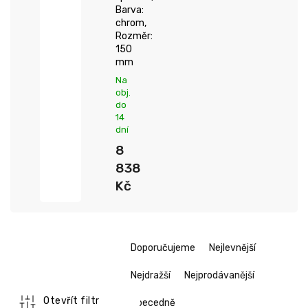
Barva:
chrom,
Rozměr:
150
mm
Na
obj.
do
14
dní
8
838
Kč
Ř
Doporučujeme
Nejlevnější
a
z
Nejdražší
Nejprodávanější
e
n
Otevřít filtr
Abecedně