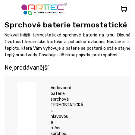
Přejít
na
obsah
Sprchové baterie termostatické
Nejkvalitnější termostatické sprchové baterie na trhu. Dlouhá
životnost keramické kartuše a pohodlné ovládání. Nastavte si
teplotu, která Vám vyhovuje a baterie se postará o stále stejně
teplý proud vody. Obsahuje i dětskou pojistku proti opaření.
Nejprodávanější
Vodovodní
baterie
sprchová
TERMOSTATICKÁ
s
hlavovou
a
ruční
sprchou,