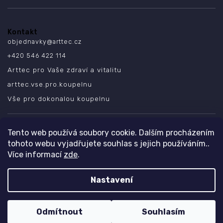
Kontakt
objednavky
@
arttec.cz
+420 546 422 114
Arttec pro Vaše zdraví a vitalitu
arttec.vse.pro.koupelnu
Vše pro dokonalou koupelnu
SLEDUJTE NÁS
Tento web používá soubory cookie. Dalším procházením
tohoto webu vyjadřujete souhlas s jejich používáním..
Více informací
zde
.
Nastavení
Copyright 2026
ARTTEC s.r.o.
. Všechna práva vyhrazena.
Design
Shoptak.cz
| Platforma
Shoptet
Odmítnout
Souhlasím