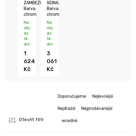
ZAMBEZI,
SEINA,
Barva:
Barva:
chrom
chrom
Na
Na
obj.
obj.
do
do
14
14
dní
dní
1
3
624
061
Kč
Kč
Ř
Doporučujeme
Nejlevnější
a
z
Nejdražší
Nejprodávanější
e
n
Otevřít filtr
Abecedně
í
V
p