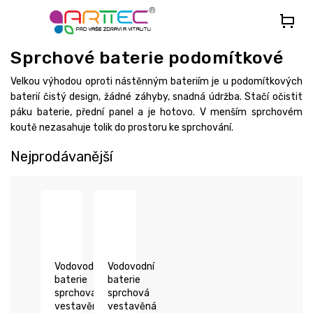
Přejít
na
obsah
Sprchové baterie podomítkové
Velkou výhodou oproti nástěnným bateriím je u podomítkových
baterií čistý design, žádné záhyby, snadná údržba. Stačí očistit
páku baterie, přední panel a je hotovo. V menším sprchovém
koutě nezasahuje tolik do prostoru ke sprchování.
Nejprodávanější
Vodovodní
Vodovodní
baterie
baterie
sprchová
sprchová
vestavěná
vestavěná