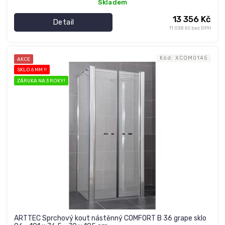
Skladem
13 356 Kč
Detail
11 038 Kč bez DPH
Kód:
XCOM0145
AKCE
SKLO 6 MM !!
ZÁRUKA NA 3 ROKY!
ARTTEC Sprchový kout nástěnný COMFORT B 36 grape sklo