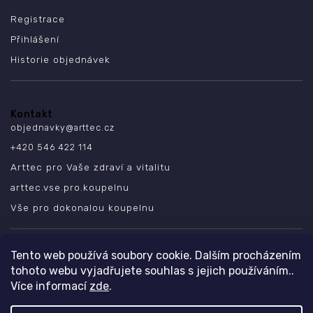
Registrace
Přihlášení
Historie objednávek
Kontakt
objednavky
@
arttec.cz
+420 546 422 114
Arttec pro Vaše zdraví a vitalitu
arttec.vse.pro.koupelnu
Vše pro dokonalou koupelnu
SLEDUJTE NÁS
Tento web používá soubory cookie. Dalším procházením
tohoto webu vyjadřujete souhlas s jejich používáním..
Více informací
zde
.