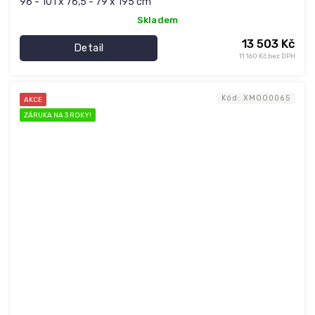
96 - 101 x 76,5 - 79 x 195 cm
Skladem
13 503 Kč
Detail
11 160 Kč bez DPH
Kód:
XMOO0065
AKCE
ZÁRUKA NA 3 ROKY!