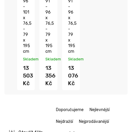
96
91
91
-
-
-
101
96
96
x
x
x
76,5
76,5
76,5
-
-
-
79
79
79
x
x
x
195
195
195
cm
cm
cm
Skladem
Skladem
Skladem
13
13
13
503
356
076
Kč
Kč
Kč
Ř
Doporučujeme
Nejlevnější
a
z
Nejdražší
Nejprodávanější
e