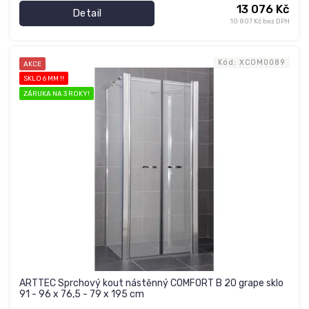
13 076 Kč
Detail
10 807 Kč bez DPH
Kód:
XCOM0089
AKCE
SKLO 6 MM !!
ZÁRUKA NA 3 ROKY!
ARTTEC Sprchový kout nástěnný COMFORT B 20 grape sklo
91 - 96 x 76,5 - 79 x 195 cm