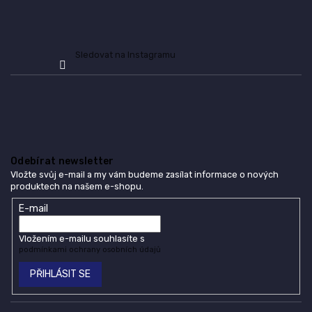
ý
p
i
s
Sledovat na Instagramu
u
Odebírat newsletter
Vložte svůj e-mail a my vám budeme zasílat informace o nových
produktech na našem e-shopu.
E-mail
Vložením e-mailu souhlasíte s
podmínkami ochrany osobních údajů
PŘIHLÁSIT SE