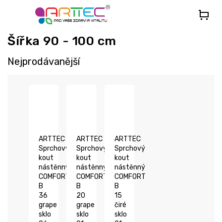
Přejít
na
obsah
Šířka 90 - 100 cm
Nejprodávanější
ARTTEC
ARTTEC
ARTTEC
Sprchový
Sprchový
Sprchový
kout
kout
kout
nástěnný
nástěnný
nástěnný
COMFORT
COMFORT
COMFORT
B
B
B
36
20
15
grape
grape
čiré
sklo
sklo
sklo