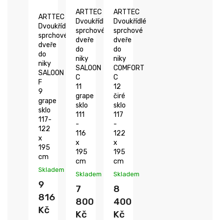
ARTTEC
ARTTEC
ARTTEC
Dvoukřídlé
Dvoukřídlé
Dvoukřídlé
sprchové
sprchové
sprchové
dveře
dveře
dveře
do
do
do
niky
niky
niky
SALOON
COMFORT
SALOON
C
C
F
11
12
9
grape
čiré
grape
sklo
sklo
sklo
111
117
117-
-
-
122
116
122
x
x
x
195
195
195
cm
cm
cm
Skladem
Skladem
Skladem
9
7
8
816
800
400
Kč
Kč
Kč