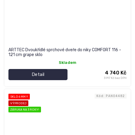
ARTTEC Dvoukřídlé sprchové dveře do niky COMFORT 116 -
121 cm grape sklo
Skladem
4 740 Kč
Detail
3 917 Kč bez DPH
Kód:
PAN04482
SKLO 6 MM !!
VÝPRODEJ
ZÁRUKA NA 3 ROKY!