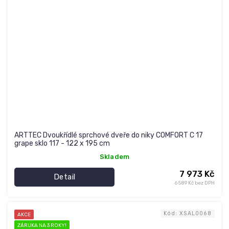
ARTTEC Dvoukřídlé sprchové dveře do niky COMFORT C 17
grape sklo 117 - 122 x 195 cm
Skladem
7 973 Kč
Detail
6 589 Kč bez DPH
Kód:
XSAL0068
AKCE
ZÁRUKA NA 3 ROKY!