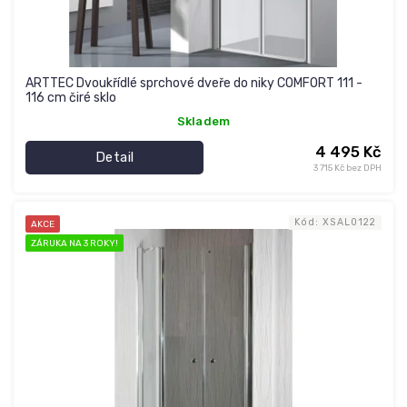
ů
ARTTEC Dvoukřídlé sprchové dveře do niky COMFORT 111 -
116 cm čiré sklo
Skladem
4 495 Kč
Detail
3 715 Kč bez DPH
Kód:
XSAL0122
AKCE
ZÁRUKA NA 3 ROKY!