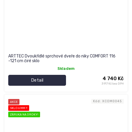
ARTTEC Dvoukřídlé sprchové dveře do niky COMFORT 116
-121 cm čiré sklo
Skladem
4 740 Kč
Detail
3 917 Kč bez DPH
Kód:
XCOM0045
AKCE
SKLO 6 MM !!
ZÁRUKA NA 3 ROKY!