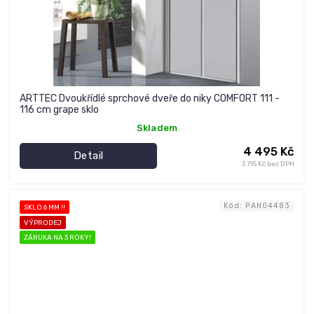
ARTTEC Dvoukřídlé sprchové dveře do niky COMFORT 111 -
116 cm grape sklo
Skladem
4 495 Kč
Detail
3 715 Kč bez DPH
Kód:
PAN04483
SKLO 6 MM !!
VÝPRODEJ
ZÁRUKA NA 3 ROKY!