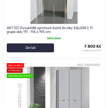
ARTTEC Dvoukřídlé sprchové dveře do niky SALOON C 11
grape sklo 111 - 116 x 195 cm
Skladem
7 800 Kč
Detail
6 446 Kč bez DPH
Kód:
PAN04481
SKLO 6 MM !!
VÝPRODEJ
ZÁRUKA NA 3 ROKY!