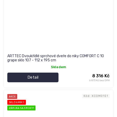
ARTTEC Dvoukřídlé sprchové dveře do niky COMFORT C 10
grape sklo 107 - 112 x 195 cm
Skladem
8 316 Kč
Detail
6 873 Kč bez DPH
Kód:
XCOM0151
AKCE
SKLO 6 MM !!
ZÁRUKA NA 3 ROKY!