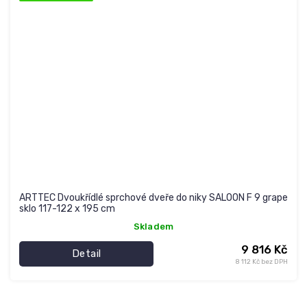
ARTTEC Dvoukřídlé sprchové dveře do niky SALOON F 9 grape
sklo 117-122 x 195 cm
Skladem
9 816 Kč
Detail
8 112 Kč bez DPH