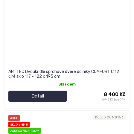
ARTTEC Dvoukřídlé sprchové dveře do niky COMFORT C 12
čiré sklo 117 - 122 x 195 cm
Skladem
8 400 Kč
Detail
6 942 Kč bez DPH
Kód:
XCOM0156
AKCE
SKLO 6 MM !!
ZÁRUKA NA 3 ROKY!