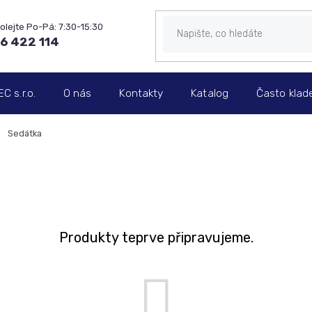
6 422 114
 s.r.o.
O nás
Kontakty
Katalog
Často klad
Sedátka
Produkty teprve připravujeme.