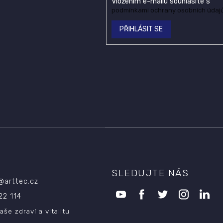
Vložením e-mailu souhlasíte s
podmínkami ochrany osobních údaj
PŘIHLÁSIT SE
SLEDUJTE NÁS
@
arttec.cz
22 114
aše zdraví a vitalitu