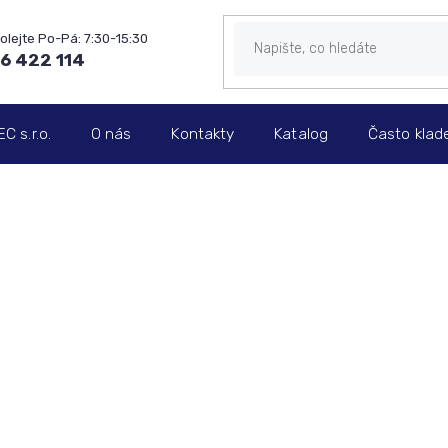
6 422 114
 s.r.o.
O nás
Kontakty
Katalog
Často klad