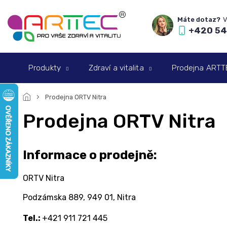
Přejít
na
obsah
+420 54
Produkty
Zdraví a vitalita
Prodejna ARTTEC
Prodejna ORTV Nitra
Prodejna ORTV Nitra
Informace o prodejně:
ORTV Nitra
Podzámska 889, 949 01, Nitra
Tel.:
+421 911 721 445