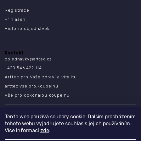
Registrace
Přihlášení
Historie objednávek
Kontakt
objednavky
@
arttec.cz
+420 546 422 114
Arttec pro Vaše zdraví a vitalitu
arttec.vse.pro.koupelnu
Vše pro dokonalou koupelnu
SLEDUJTE NÁS
Tento web používá soubory cookie. Dalším procházením
tohoto webu vyjadřujete souhlas s jejich používáním..
Více informací
zde
.