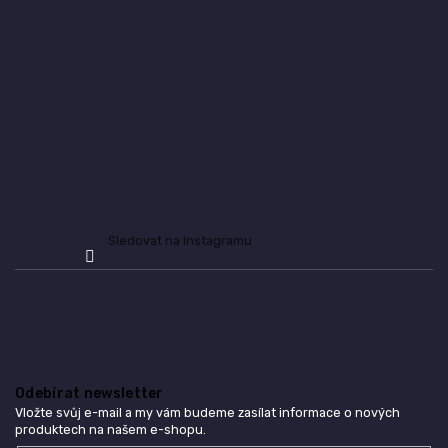
a
t
í
Sledovat na Instagramu
Odebírat newsletter
Vložte svůj e-mail a my vám budeme zasílat informace o nových
produktech na našem e-shopu.