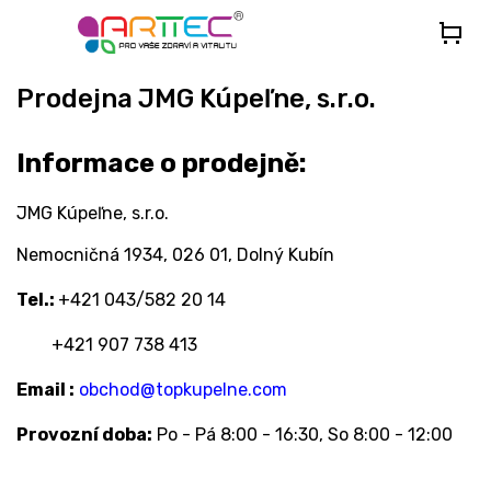
Přejít
na
obsah
Prodejna JMG Kúpeľne, s.r.o.
Informace o prodejně:
JMG Kúpeľne, s.r.o.
Nemocničná 1934, 026 01, Dolný Kubín
Tel.:
+421 043/582 20 14
+421 907 738 413
Email :
obchod@topkupelne.com
Provozní doba:
Po - Pá 8:00 - 16:30, So 8:00 - 12:00