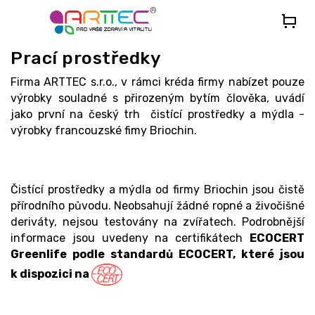
Přejít
na
obsah
Prací prostředky
Firma ARTTEC s.r.o., v rámci kréda firmy nabízet pouze
výrobky souladné s přirozeným bytím člověka, uvádí
jako první na český trh čistící prostředky a mýdla -
výrobky francouzské fimy Briochin.
Čistící prostředky a mýdla od firmy Briochin jsou čistě
přírodního původu. Neobsahují žádné ropné a živočišné
deriváty, nejsou testovány na zvířatech. Podrobnější
informace jsou uvedeny na certifikátech
ECOCERT
Greenlife podle standardů ECOCERT, které jsou
k dispozici na