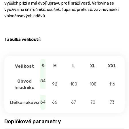
vyšších přízí a má dvojí úpravu proti srážlivosti. Vaflovina se
využívá na šití ručníků, osušek, županů, přehozů, zavinovaček i
volnočasových oděvů.
Tabulka velikostí:
Velikost
S
M
L
XL
XXL
Obvod
84
92
100
108
116
hrudníku
Délka rukávu
64
66
67
70
73
Doplňkové parametry