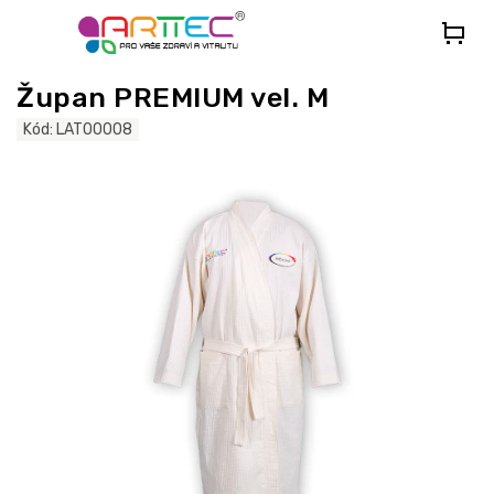
Přejít
na
obsah
Župan PREMIUM vel. M
Kód:
LAT00008