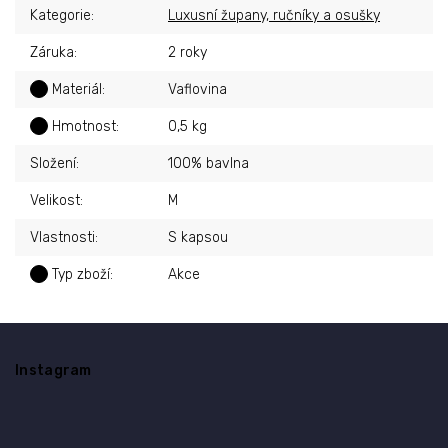
Kategorie
:
Luxusní župany, ručníky a osušky
Záruka
:
2 roky
?
Materiál
:
Vaflovina
?
Hmotnost
:
0,5 kg
Složení
:
100% bavlna
Velikost
:
M
Vlastnosti
:
S kapsou
?
Typ zboží
:
Akce
Z
á
Instagram
p
a
t
í