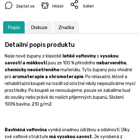
Zeptat se
Hlídat
Sdílet
Popis
Diskuze
Značka
Detailní popis produktu
Naše nové župany z klasické
lehké vafloviny
s
vysokou
savostí a měkkostí
jsou ze 100 % přírodního
nebarveného
,
chemicky neošetřeného
materiálu. Tyto župany jsou vhodné
pro
aromaterapie a chromoterapie
. Po relaxační, léčivé a
rehabilitační koupeli na rozdíl od očistné nikdy nepoužíváme mycí
prostředky. Po koupeli se neosušujeme, pouze se zabalíme buď
do osušky nebo právě do naších příjemných županů. Složení:
100% bavlna, 210 g/m2.
Bavlněná vaflovina
vyniká snadnou údržbou a odolností. Díky
své vaflové struktuře
má vysokou savost
. Je vyrobená z