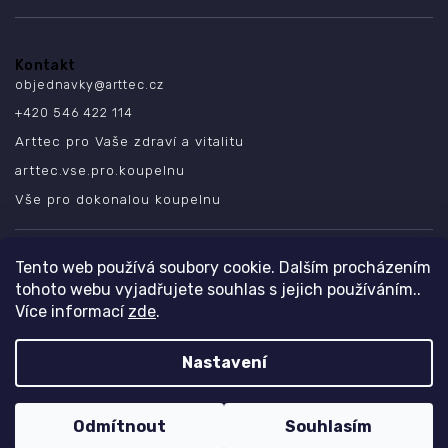
Kontakt
objednavky
@
arttec.cz
+420 546 422 114
Arttec pro Vaše zdraví a vitalitu
arttec.vse.pro.koupelnu
Vše pro dokonalou koupelnu
SLEDUJTE NÁS
Tento web používá soubory cookie. Dalším procházením
tohoto webu vyjadřujete souhlas s jejich používáním..
Více informací
zde
.
Nastavení
Copyright 2026
ARTTEC s.r.o.
. Všechna práva vyhrazena.
Design
Shoptak.cz
| Platforma
Shoptet
Odmítnout
Souhlasím