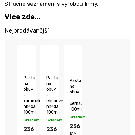
Stručné seznámení s výrobou firmy.
Více zde...
Nejprodávanější
Pasta
Pasta
Pasta
na
na
na
obuv
obuv
obuv
-
-
-
karamelově
ebenově
černá,
hnědá,
hnědá,
100ml
100ml
100ml
Skladem
Skladem
Skladem
236
236
236
Kč