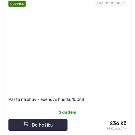
Kód:
WER00051
NOVINKA
Pasta na obuv - ebenově hnědá, 100ml
Skladem
236 Kč
Do košíku
195 Kč bez DPH