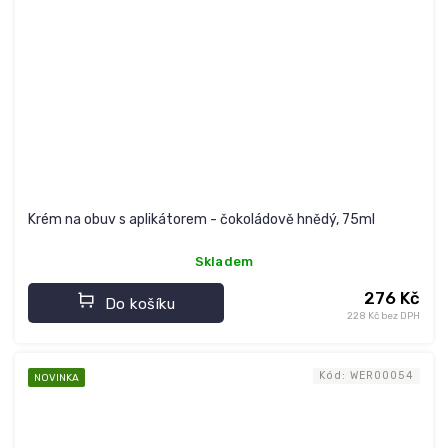
Krém na obuv s aplikátorem - čokoládově hnědý, 75ml
Skladem
276 Kč
Do košíku
228 Kč bez DPH
Kód:
WER00054
NOVINKA