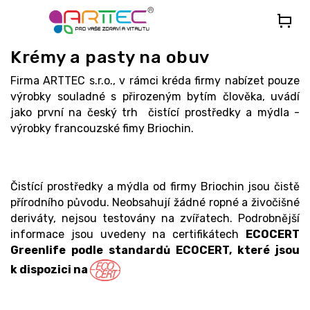
Přejít
na
obsah
Krémy a pasty na obuv
Firma ARTTEC s.r.o., v rámci kréda firmy nabízet pouze
výrobky souladné s přirozeným bytím člověka, uvádí
jako první na český trh čistící prostředky a mýdla -
výrobky francouzské fimy Briochin.
Čistící prostředky a mýdla od firmy Briochin jsou čistě
přírodního původu. Neobsahují žádné ropné a živočišné
deriváty, nejsou testovány na zvířatech. Podrobnější
informace jsou uvedeny na certifikátech
ECOCERT
Greenlife podle standardů ECOCERT, které jsou
k dispozici na