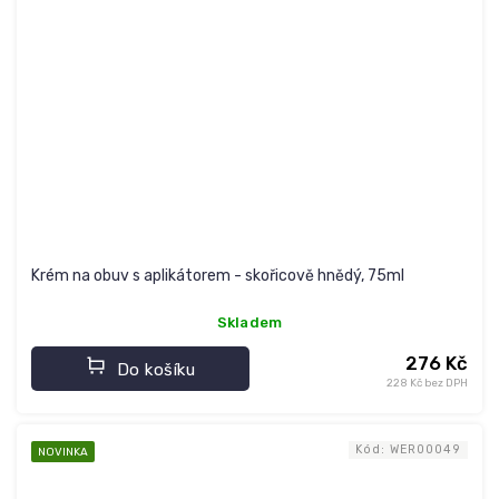
Krém na obuv s aplikátorem - skořicově hnědý, 75ml
Skladem
276 Kč
Do košíku
228 Kč bez DPH
Kód:
WER00049
NOVINKA