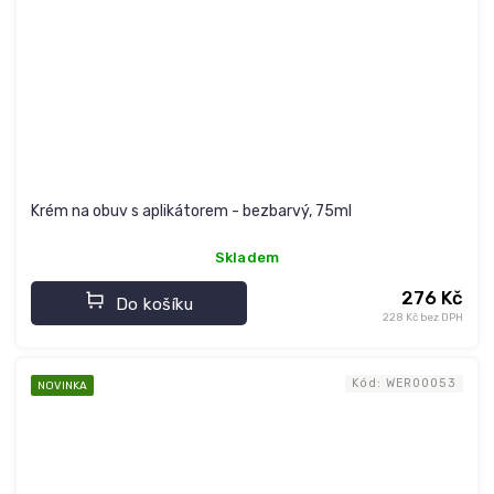
Krém na obuv s aplikátorem - bezbarvý, 75ml
Skladem
276 Kč
Do košíku
228 Kč bez DPH
Kód:
WER00053
NOVINKA