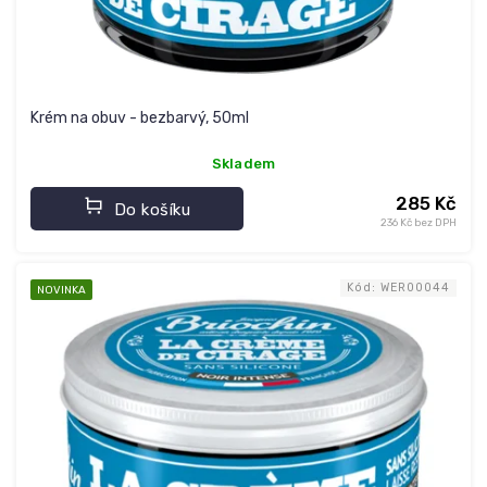
t
ů
Krém na obuv - bezbarvý, 50ml
Skladem
285 Kč
Do košíku
236 Kč bez DPH
Kód:
WER00044
NOVINKA