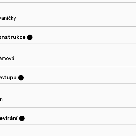
vaničky
konstrukce
?
ámová
 vstupu
?
m
tevírání
?