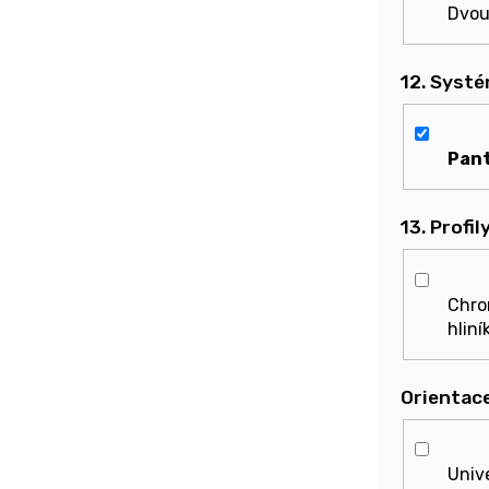
Dvou
12. Systé
Pan
13. Profil
Chro
hliní
Orientac
Univ