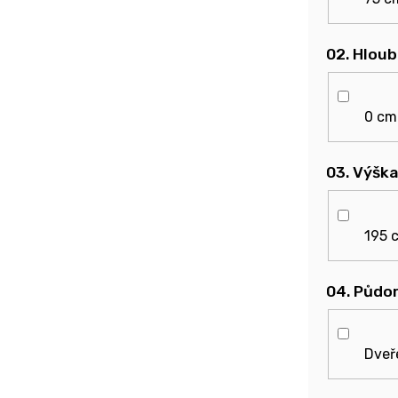
02. Hlou
0 cm
03. Výška
195 
04. Půdo
Dveř