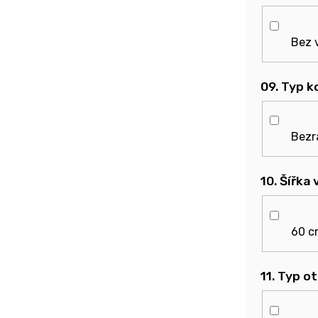
Bez 
09. Typ 
Bezr
10. Šířka
60 c
11. Typ o