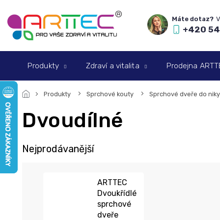
Přejít
na
obsah
+420 54
Produkty
Zdraví a vitalita
Prodejna ARTTEC
Produkty
Sprchové kouty
Sprchové dveře do niky
Dvoudílné
Nejprodávanější
ARTTEC
Dvoukřídlé
sprchové
dveře