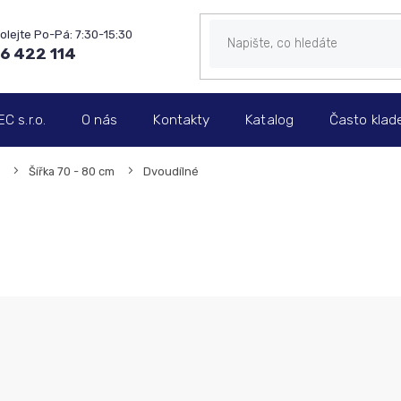
6 422 114
 s.r.o.
O nás
Kontakty
Katalog
Často klad
Šířka 70 - 80 cm
Dvoudílné