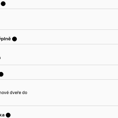
?
výplně
?
m
?
hové dveře do
ka
?