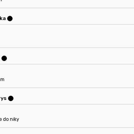
bka
?
?
cm
rys
?
e do niky