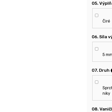
05. Výplň
Čiré
06. Síla 
5 m
07. Druh
Sprc
niky
08. Vanič