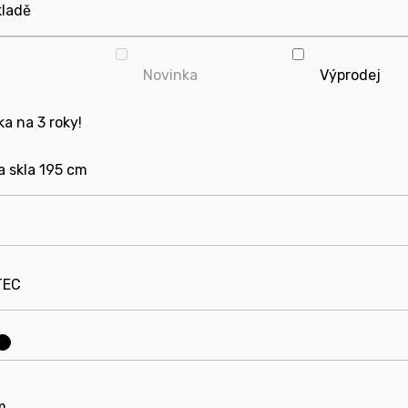
kladě
Novinka
Výprodej
a na 3 roky!
a skla 195 cm
TEC
?
m