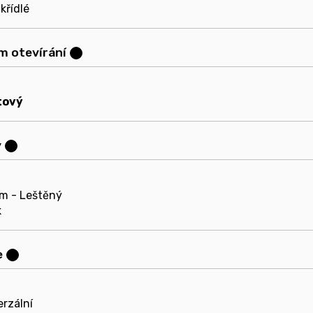
křídlé
m otevírání
?
tový
y
?
m - Leštěný
k
e
?
erzální