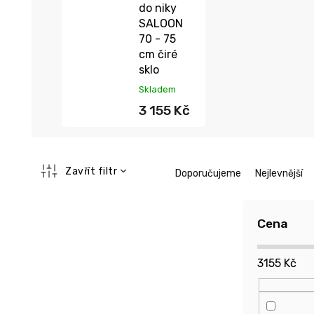
do niky
SALOON
70 - 75
cm čiré
sklo
Skladem
3 155 Kč
Ř
Zavřít filtr
Doporučujeme
Nejlevnější
a
z
e
Cena
n
í
p
3155
Kč
r
o
d