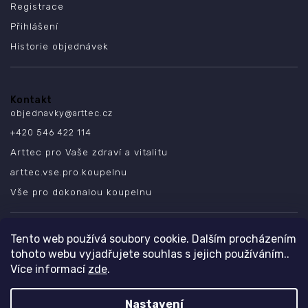
Registrace
Přihlášení
Historie objednávek
Kontakt
objednavky
@
arttec.cz
+420 546 422 114
Arttec pro Vaše zdraví a vitalitu
arttec.vse.pro.koupelnu
Vše pro dokonalou koupelnu
SLEDUJTE NÁS
Tento web používá soubory cookie. Dalším procházením
tohoto webu vyjadřujete souhlas s jejich používáním..
Více informací
zde
.
Nastavení