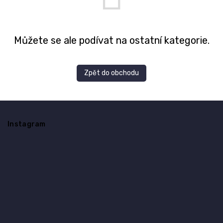
Můžete se ale podívat na ostatní kategorie.
Zpět do obchodu
Z
á
Instagram
p
a
t
í