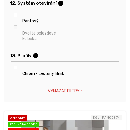
12. Systém otevírání
?
Pantový
Dvojité pojezdové
kolečka
13. Profily
?
Chrom - Leštěný hliník
VYMAZAT FILTRY
V
Kód:
PAN00874
VÝPRODEJ
ý
ZÁRUKA NA 3 ROKY!
p