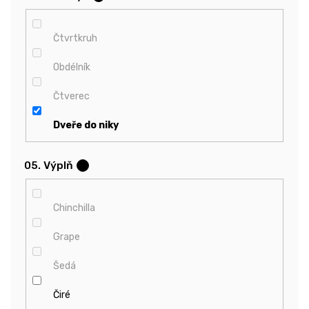
Čtvrtkruh
Obdélník
Čtverec
Dveře do niky
05. Výplň
?
Chinchilla
Grape
Šedá
Čiré