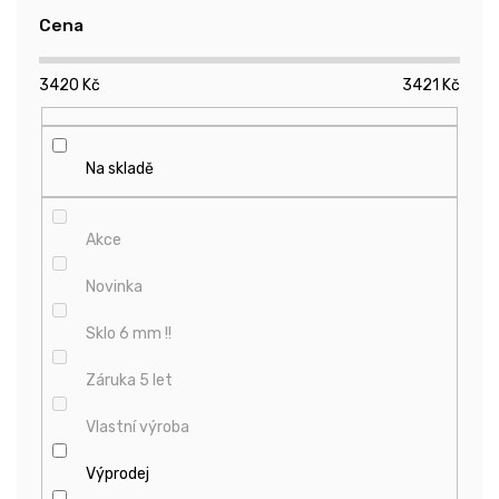
r
Cena
o
d
3420
Kč
3421
Kč
u
k
t
ů
Na skladě
Akce
Novinka
Sklo 6 mm !!
Záruka 5 let
Vlastní výroba
Výprodej