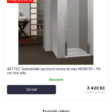
VÝŠKA SKLA 195 CM
i
s
p
r
o
d
u
k
t
ů
ARTTEC Jednokřídlé sprchové dveře do niky MOON 90 - 95
cm čiré sklo
Skladem
3 420 Kč
Detail
2 826 Kč bez DPH
1
položek celkem