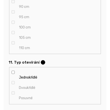
90 cm
95 cm
100 cm
105 cm
110 cm
11. Typ otevírání
?
Jednokřídlé
Dvoukřídlé
Posuvné