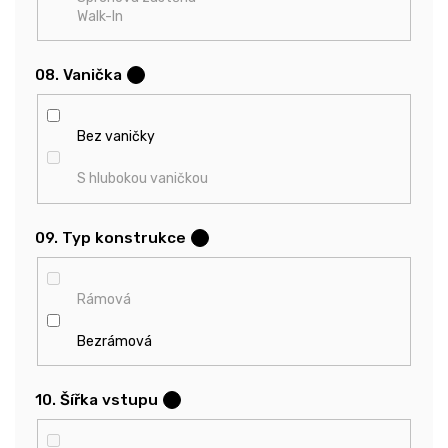
Walk-In
08. Vanička
?
Bez vaničky
S hlubokou vaničkou
09. Typ konstrukce
?
Rámová
Bezrámová
10. Šířka vstupu
?