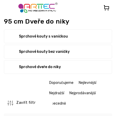
Přejít
na
obsah
95 cm Dveře do niky
Sprchové kouty s vaničkou
Sprchové kouty bez vaničky
Sprchové dveře do niky
Ř
Doporučujeme
Nejlevnější
a
z
Nejdražší
Nejprodávanější
e
n
Zavřít filtr
Abecedně
í
p