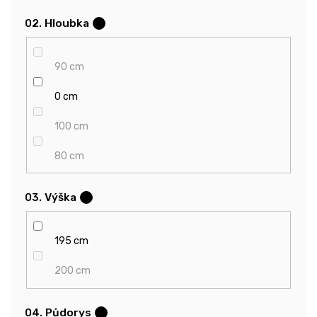
02. Hloubka
?
90 cm
0 cm
100 cm
80 cm
03. Výška
?
195 cm
200 cm
04. Půdorys
?