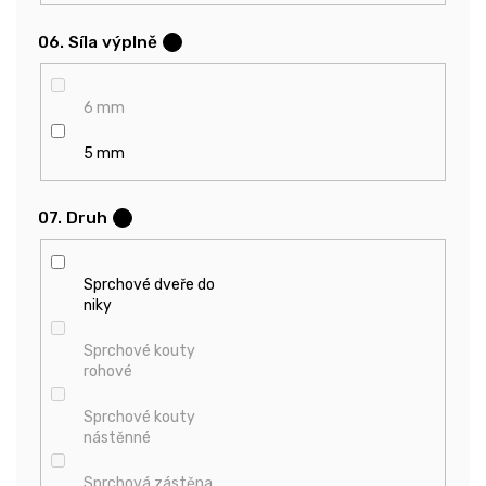
06. Síla výplně
?
6 mm
5 mm
07. Druh
?
Sprchové dveře do
niky
Sprchové kouty
rohové
Sprchové kouty
nástěnné
Sprchová zástěna