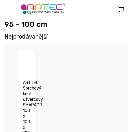
Přejít
na
obsah
95 - 100 cm
Nejprodávanější
ARTTEC
Sprchový
kout
čtvercový
SMARAGD
100
x
100
x