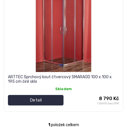
s
u
p
k
r
t
o
ů
d
u
k
t
ů
ARTTEC Sprchový kout čtvercový SMARAGD 100 x 100 x
195 cm čiré sklo
Skladem
8 790 Kč
Detail
7 264 Kč bez DPH
1
položek celkem
O