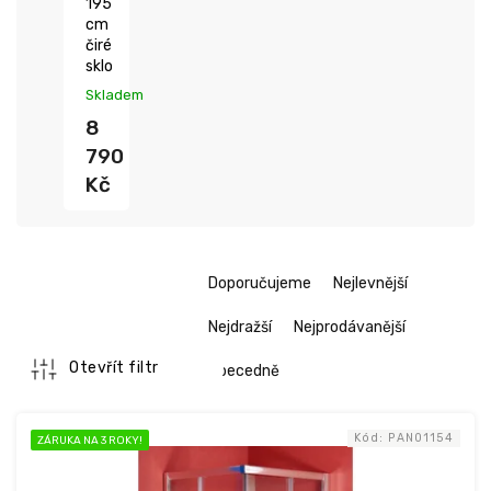
195
cm
čiré
sklo
Skladem
8
790
Kč
Ř
Doporučujeme
Nejlevnější
a
z
Nejdražší
Nejprodávanější
e
n
Otevřít filtr
Abecedně
í
V
p
ý
r
Kód:
PAN01154
ZÁRUKA NA 3 ROKY!
p
o
i
d