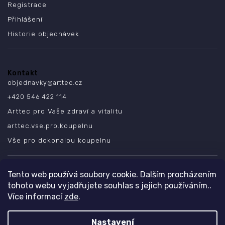
Registrace
Přihlášení
Historie objednávek
Kontakt
objednavky
@
arttec.cz
+420 546 422 114
Arttec pro Vaše zdraví a vitalitu
arttec.vse.pro.koupelnu
Vše pro dokonalou koupelnu
SLEDUJTE NÁS
Tento web používá soubory cookie. Dalším procházením
tohoto webu vyjadřujete souhlas s jejich používáním..
Více informací
zde
.
Nastavení