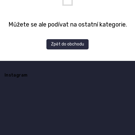
Můžete se ale podívat na ostatní kategorie.
Zpět do obchodu
Z
á
Instagram
p
a
t
í