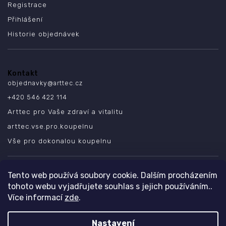
Registrace
Přihlášení
Historie objednávek
Kontakt
objednavky
@
arttec.cz
+420 546 422 114
Arttec pro Vaše zdraví a vitalitu
arttec.vse.pro.koupelnu
Vše pro dokonalou koupelnu
SLEDUJTE NÁS
Tento web používá soubory cookie. Dalším procházením
tohoto webu vyjadřujete souhlas s jejich používáním..
Více informací
zde
.
Nastavení