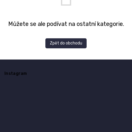
Můžete se ale podívat na ostatní kategorie.
Zpět do obchodu
Z
á
Instagram
p
a
t
í