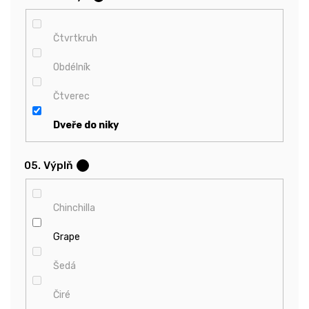
Čtvrtkruh
Obdélník
Čtverec
Dveře do niky
05. Výplň
?
Chinchilla
Grape
Šedá
Čiré