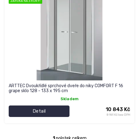
ZÁRUKA NA 3 ROKY!
i
s
p
r
o
d
u
k
t
ů
ARTTEC Dvoukřídlé sprchové dveře do niky COMFORT F 16
grape sklo 128 - 133 x 195 cm
Skladem
10 843 Kč
Detail
8 961 Kč bez DPH
1
položek celkem