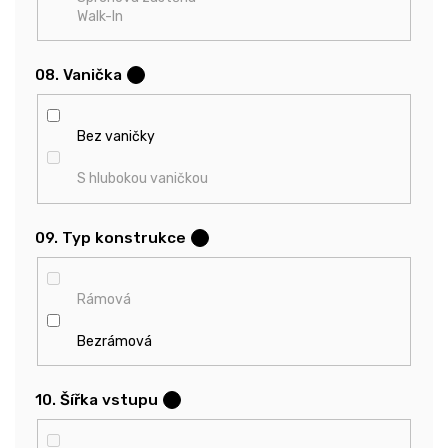
Walk-In
08. Vanička
?
Bez vaničky
S hlubokou vaničkou
09. Typ konstrukce
?
Rámová
Bezrámová
10. Šířka vstupu
?