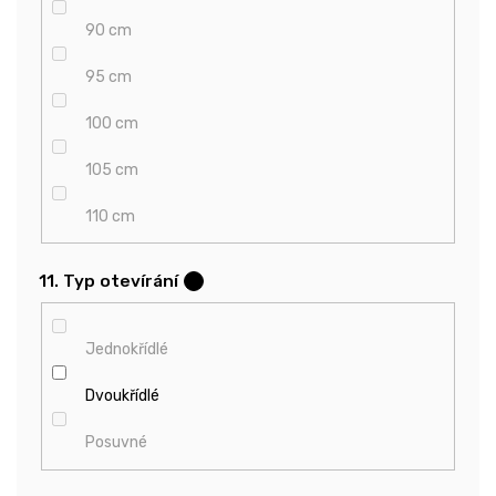
90 cm
95 cm
100 cm
105 cm
110 cm
11. Typ otevírání
?
Jednokřídlé
Dvoukřídlé
Posuvné