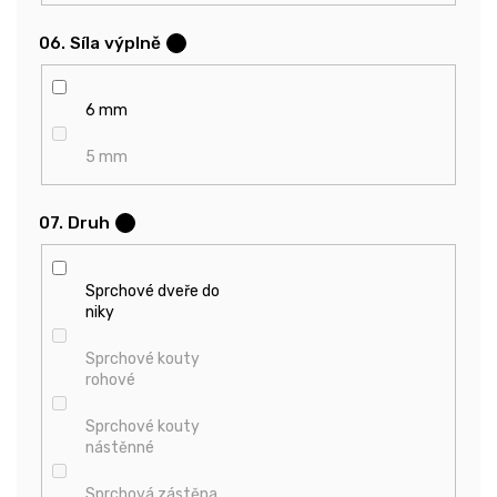
06. Síla výplně
?
6 mm
5 mm
07. Druh
?
Sprchové dveře do
niky
Sprchové kouty
rohové
Sprchové kouty
nástěnné
Sprchová zástěna