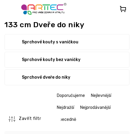
Přejít
na
obsah
133 cm Dveře do niky
Sprchové kouty s vaničkou
Sprchové kouty bez vaničky
Sprchové dveře do niky
Ř
Doporučujeme
Nejlevnější
a
z
Nejdražší
Nejprodávanější
e
n
Zavřít filtr
Abecedně
í
p