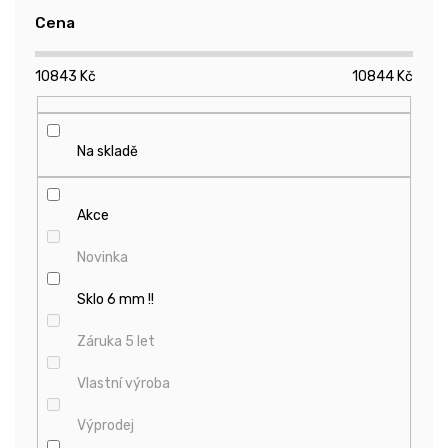
r
Cena
o
d
10843
Kč
10844
Kč
u
k
t
ů
Na skladě
Akce
Novinka
Sklo 6 mm !!
Záruka 5 let
Vlastní výroba
Výprodej