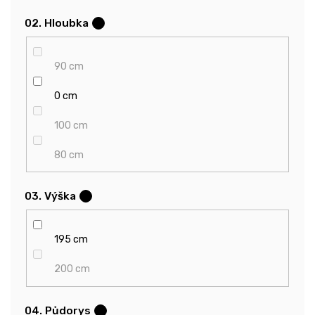
02. Hloubka
?
90 cm
0 cm
100 cm
80 cm
03. Výška
?
195 cm
200 cm
04. Půdorys
?