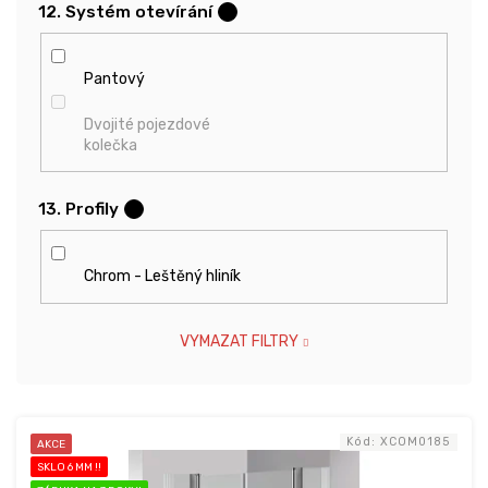
12. Systém otevírání
?
Pantový
Dvojité pojezdové
kolečka
13. Profily
?
Chrom - Leštěný hliník
VYMAZAT FILTRY
V
Kód:
XCOM0185
AKCE
ý
SKLO 6 MM !!
p