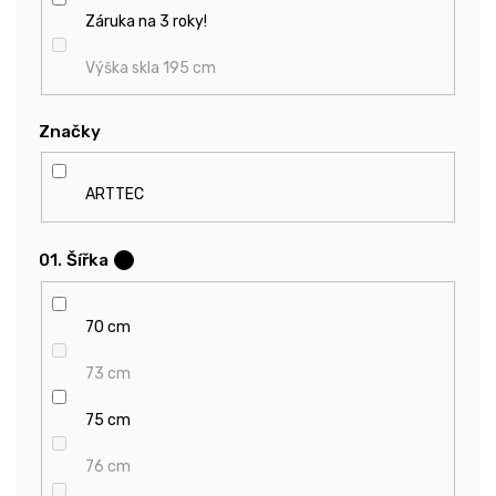
Záruka na 3 roky!
Výška skla 195 cm
Značky
ARTTEC
01. Šířka
?
70 cm
73 cm
75 cm
76 cm