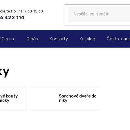
6 422 114
 s.r.o.
O nás
Kontakty
Katalog
Často klad
ky
vé kouty
Sprchové dveře do
ničky
niky