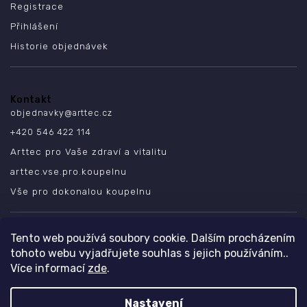
Registrace
Přihlášení
Historie objednávek
Kontakt
objednavky
@
arttec.cz
+420 546 422 114
Arttec pro Vaše zdraví a vitalitu
arttec.vse.pro.koupelnu
Vše pro dokonalou koupelnu
SLEDUJTE NÁS
Tento web používá soubory cookie. Dalším procházením
tohoto webu vyjadřujete souhlas s jejich používáním..
Více informací
zde
.
Nastavení