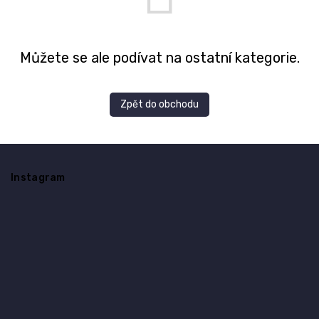
Můžete se ale podívat na ostatní kategorie.
Zpět do obchodu
Z
á
Instagram
p
a
t
í