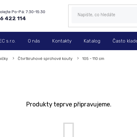
6 422 114
 s.r.o.
O nás
Kontakty
Katalog
Často klad
ičky
Čtvrtkruhové sprchové kouty
105 - 110 cm
Produkty teprve připravujeme.