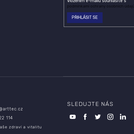
Vložením e-mailu souhlasíte s
podmínkami ochrany osobních údaj
PŘIHLÁSIT SE
SLEDUJTE NÁS
@
arttec.cz
22 114
aše zdraví a vitalitu