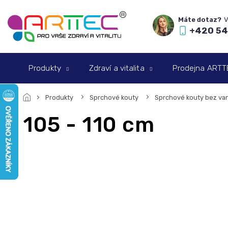
Přejít
na
obsah
+420 54
Produkty
Zdraví a vitalita
Prodejna ARTTEC
Produkty
Sprchové kouty
Sprchové kouty bez van
105 - 110 cm