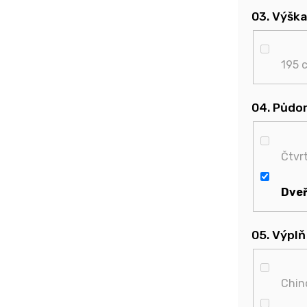
03. Výška
195 
04. Půdo
Čtvr
Dveř
05. Výplň
Chinc