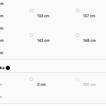
cm
cm
133 cm
137 cm
cm
cm
143 cm
148 cm
cm
bka
?
m
0 cm
100 cm
m