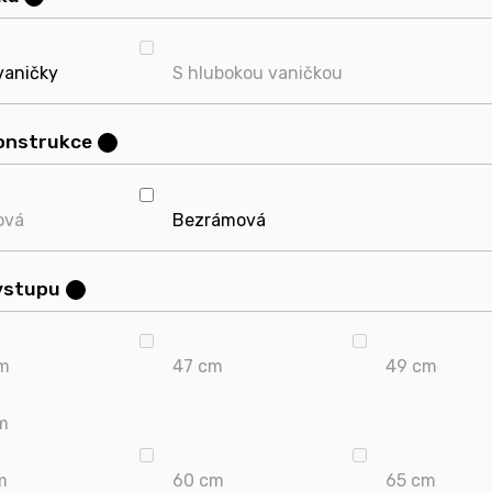
vaničky
S hlubokou vaničkou
konstrukce
?
ová
Bezrámová
 vstupu
?
m
47 cm
49 cm
m
m
60 cm
65 cm