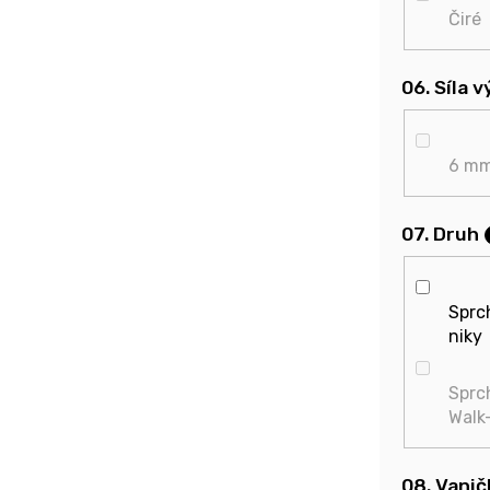
Čiré
06. Síla 
6 m
07. Druh
Sprc
niky
Sprc
Walk
08. Vanič