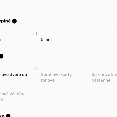
výplně
?
m
5 mm
?
hové dveře do
Sprchové kouty
Sprchové ko
rohové
nástěnné
hová zástěna
-In
ka
?