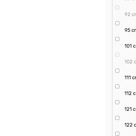
92 c
95 c
101 
102 
111 
112 
121 
122 