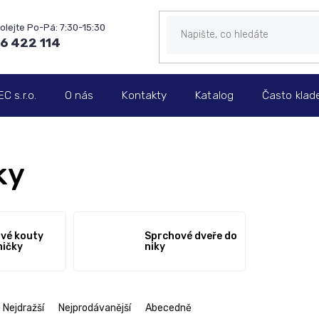
6 422 114
 s.r.o.
O nás
Kontakty
Katalog
Často klad
ky
vé kouty
Sprchové dveře do
ničky
niky
Nejdražší
Nejprodávanější
Abecedně