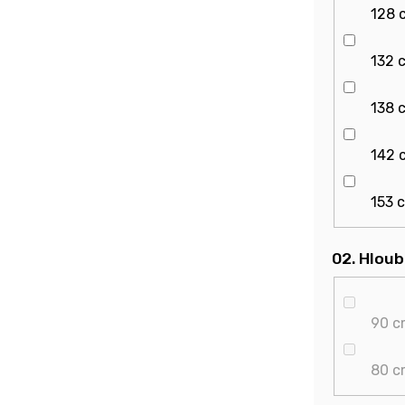
128 
132 
138 
142 
153 
02. Hlou
90 c
80 c