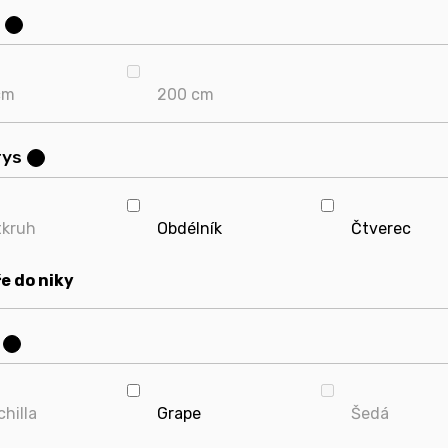
?
cm
200 cm
rys
?
tkruh
Obdélník
Čtverec
e do niky
?
hilla
Grape
Šedá