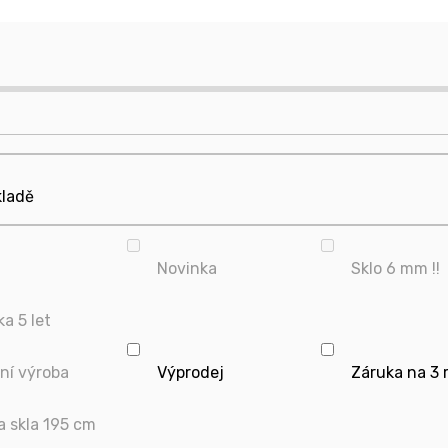
kladě
Novinka
Sklo 6 mm !!
a 5 let
tní výroba
Výprodej
Záruka na 3 
a skla 195 cm