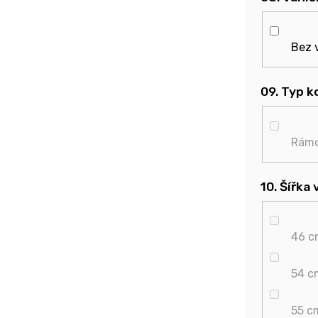
Bez 
09. Typ 
Rám
10. Šířka
46 c
54 c
55 c