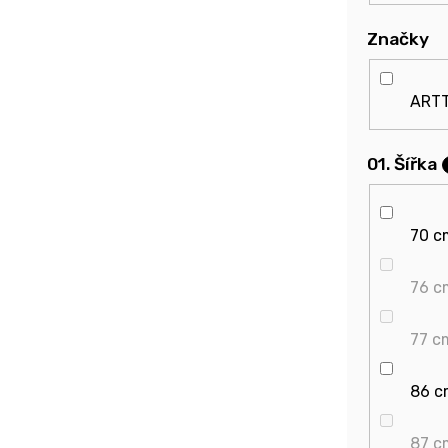
Značky
ART
01. Šířka
70 c
76 c
77 c
86 c
87 c