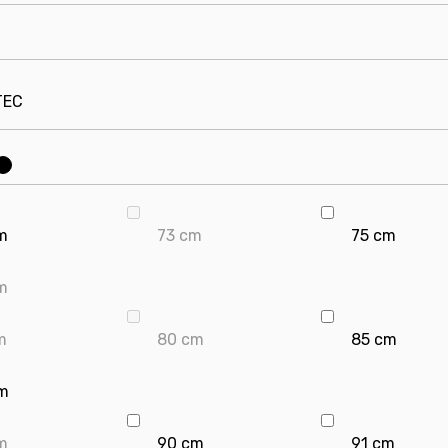
TEC
?
m
73 cm
75 cm
m
m
80 cm
85 cm
m
m
90 cm
91 cm