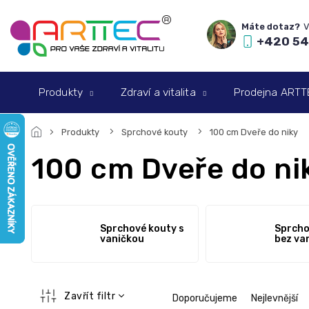
Přejít
na
obsah
+420 54
Produkty
Zdraví a vitalita
Prodejna ARTTEC
Produkty
Sprchové kouty
100 cm Dveře do niky
100 cm Dveře do ni
Sprchové kouty s
Sprcho
vaničkou
bez va
Ř
Zavřít filtr
Doporučujeme
Nejlevnější
a