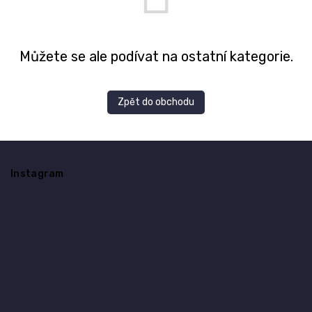
Můžete se ale podívat na ostatní kategorie.
Zpět do obchodu
Z
á
Instagram
p
a
t
í