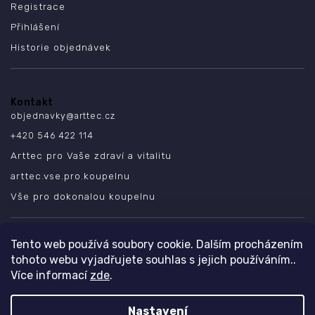
Registrace
Přihlášení
Historie objednávek
Kontakt
objednavky
@
arttec.cz
+420 546 422 114
Arttec pro Vaše zdraví a vitalitu
arttec.vse.pro.koupelnu
Vše pro dokonalou koupelnu
SLEDUJTE NÁS
Tento web používá soubory cookie. Dalším procházením
tohoto webu vyjadřujete souhlas s jejich používáním..
Více informací
zde
.
Nastavení