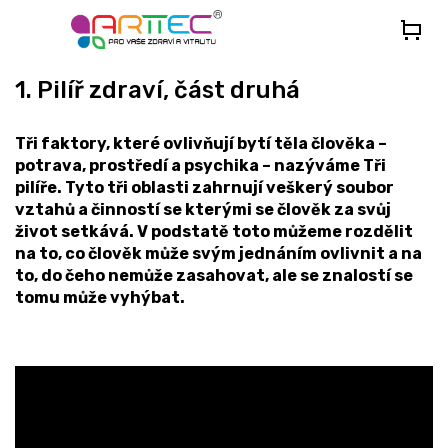
Přejít
na
obsah
1. Pilíř zdraví, část druhá
Tři faktory, které ovlivňují bytí těla člověka –
potrava, prostředí a psychika – nazýváme Tři
pilíře. Tyto tři oblasti zahrnují veškerý soubor
vztahů a činností se kterými se člověk za svůj
život setkává. V podstatě toto můžeme rozdělit
na to, co člověk může svým jednáním ovlivnit a na
to, do čeho nemůže zasahovat, ale se znalostí se
tomu může vyhýbat.