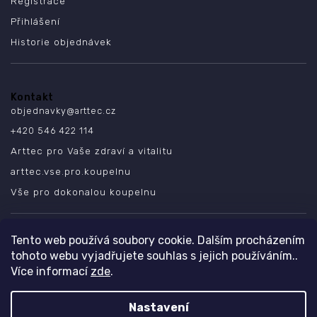
Registrace
Přihlášení
Historie objednávek
Kontakt
objednavky
@
arttec.cz
+420 546 422 114
Arttec pro Vaše zdraví a vitalitu
arttec.vse.pro.koupelnu
Vše pro dokonalou koupelnu
SLEDUJTE NÁS
Tento web používá soubory cookie. Dalším procházením
tohoto webu vyjadřujete souhlas s jejich používáním..
Více informací
zde
.
Nastavení