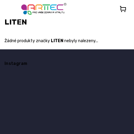
Přejít
na
obsah
LITEN
Žádné produkty značky
LITEN
nebyly nalezeny...
Z
á
Instagram
p
a
t
í