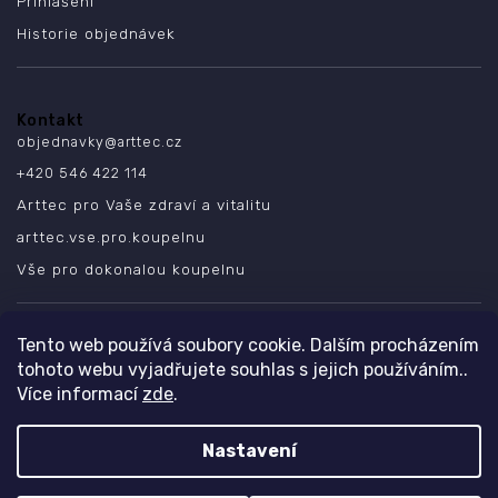
Přihlášení
Historie objednávek
Kontakt
objednavky
@
arttec.cz
+420 546 422 114
Arttec pro Vaše zdraví a vitalitu
arttec.vse.pro.koupelnu
Vše pro dokonalou koupelnu
SLEDUJTE NÁS
Tento web používá soubory cookie. Dalším procházením
tohoto webu vyjadřujete souhlas s jejich používáním..
Více informací
zde
.
Nastavení
Copyright 2026
ARTTEC s.r.o.
. Všechna práva vyhrazena.