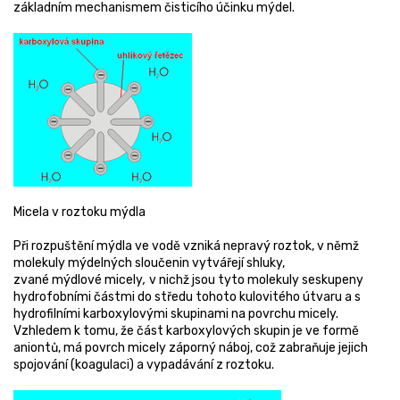
základním mechanismem čisticího účinku mýdel.
Micela v roztoku mýdla
Při rozpuštění mýdla ve vodě vzniká nepravý roztok, v němž
molekuly mýdelných sloučenin vytvářejí shluky,
zvané mýdlové micely
,
v nichž jsou tyto molekuly seskupeny
hydrofobními částmi do středu tohoto kulovitého útvaru a s
hydrofilními karboxylovými skupinami na povrchu micely.
Vzhledem k tomu, že část karboxylových skupin je ve formě
aniontů, má povrch micely záporný náboj, což zabraňuje jejich
spojování (koagulaci) a vypadávání z roztoku.