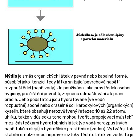
Mýdlo
je směs organických látek v pevné nebo kapalné formě,
působící jako tenzid, tedy látka snižující povrchové napětí
rozpouštědel (např. vody). Je používáno jako prostředek osobní
hygieny, pro čištění povrchů, zejména odmašťování a k praní
prádla. Jeho podstatou jsou hydratované (ve vodě
rozpustné) sodné nebo draselné soli karboxylových (organických)
kyselin, které obsahují nerozvětvený řetězec 10 až 22 atomů
uhlíku, takže v důsledku toho mohou tvořit „propojovací můstek“
mezi částečkami hydrofobních látek (ve vodě nerozpustných
např. tuků a olejů) a hydrofilním prostředím (vodou). Vytvářejí tak
stabilní emulze nebo nepravé roztoky těchto látek ve vodě. To je