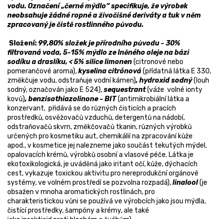
vodu. Označení „černé mýdlo“ specifikuje, že výrobek
neobsahuje žádné ropné a živočišné deriváty a tuk v něm
zpracovaný je čistě rostlinného původu.
Složení:
99,80% složek je přírodního původu - 30%
filtrovaná voda, 5-15% mýdlo ze lněného oleje na bázi
sodíku a draslíku, < 5% silice limonen
(citronové nebo
pomerančové aroma),
kyselina citrónová
(přídatná látka E 330,
změkčuje vodu, odstraňuje vodní kámen)
, hydroxid sodný
(louh
sodný, označován jako E 524),
sequestrant
(váže volné ionty
kovů)
, b
enzisothiazolinone -
BIT
(antimikrobiální látka a
konzervant, přidává se do různých čisticích a pracích
prostředků, osvěžovačů vzduchů, detergentů na nádobí,
odstraňovačů skvrn, změkčovačů tkanin, různých výrobků
určených pro kosmetiku aut, chemikálií na zpracování kůže
apod., v kosmetice jej nalezneme jako součást tekutých mýdel,
opalovacích krémů, výrobků osobní a vlasové péče. Látka je
ekotoxikologická, je uváděná jako iritant očí, kůže, dýchacích
cest, vykazuje toxickou aktivitu pro nereprodukční orgánové
systémy, ve volném prostředí se pozvolna rozpadá),
linalool
(je
obsažen v mnoha aromatických rostlinách, pro
charakteristickou vůni se používá ve výrobcích jako jsou mýdla,
čistící prostředky, šampóny a krémy, ale také