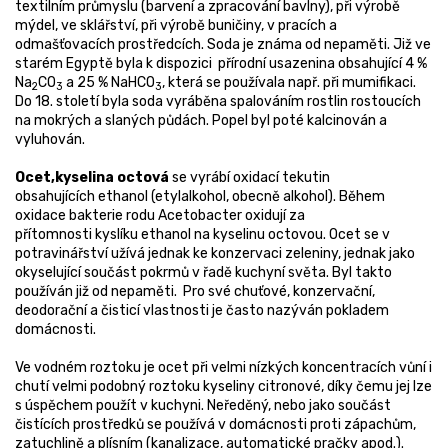
textilním průmyslu (barvení a zpracování bavlny), při výrobě
mýdel, ve sklářství, při výrobě buničiny, v pracích a
odmašťovacích prostředcích. Soda je známa od nepaměti. Již ve
starém Egyptě byla k dispozici přírodní usazenina obsahující 4 %
Na
CO
a 25 % NaHCO
, která se používala např. při mumifikaci.
2
3
3
Do 18. století byla soda vyráběna spalováním rostlin rostoucích
na mokrých a slaných půdách. Popel byl poté kalcinován a
vyluhován.
Ocet,kyselina octová
se vyrábí oxidací tekutin
obsahujících ethanol (etylalkohol, obecně alkohol). Během
oxidace bakterie rodu Acetobacter oxidují za
přítomnosti kyslíku ethanol na kyselinu octovou. Ocet se v
potravinářství užívá jednak ke konzervaci zeleniny, jednak jako
okyselující součást pokrmů v řadě kuchyní světa. Byl takto
používán již od nepaměti. Pro své chuťové, konzervační,
deodorační a čisticí vlastnosti je často nazýván pokladem
domácnosti.
Ve vodném roztoku je ocet při velmi nízkých koncentracích vůní i
chutí velmi podobný roztoku kyseliny citronové, díky čemu jej lze
s úspěchem použít v kuchyni. Neředěný, nebo jako součást
čistících prostředků se používá v domácnosti proti zápachům,
zatuchlině a plísním (kanalizace, automatické pračky apod.).