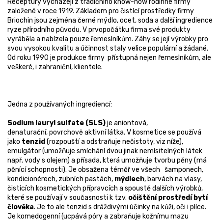
Receptury vycházejí z tradičního know-how rodinné firmy
založené v roce 1919. Základem pro čistící prostředky firmy
Briochin jsou zejména černé mýdlo, ocet, soda a další ingredience
ryze přírodního původu. V prvopočátku firma své produkty
vyráběla a nabízela pouze řemeslníkům. Záhy se její výrobky pro
svou vysokou kvalitu a účinnost staly velice populární a žádané.
Od roku 1990 je produkce firmy přístupná nejen řemeslníkům, ale
veškeré, i zahraniční, klientele.
Jedna z používaných ingrediencí:
Sodium lauryl sulfate (SLS)
je aniontová,
denaturační, povrchově aktivní látka. V kosmetice se používá
jako
tenzid
(rozpouští a odstraňuje nečistoty, viz níže),
emulgátor (umožňuje smíchání dvou jinak nemísitelných látek
např. vody s olejem) a přísada, která umožňuje tvorbu pěny (má
pěnící schopnosti). Je obsažena téměř ve všech šamponech,
kondicionérech, zubních pastách,
mýdlech
, barvách na vlasy,
čisticích kosmetických přípravcích a spoustě dalších výrobků,
které se používají v současnosti k tzv.
očištění prostředí bytí
člověka
. Je to ale tenzid s dráždivými účinky na kůži, oči i plíce.
Je komedogenní (ucpává póry a zabraňuje kožnímu mazu