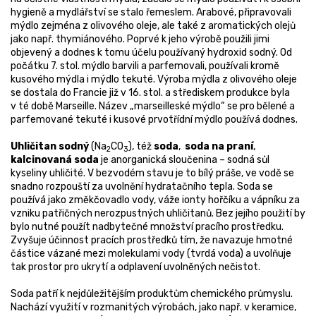
hygieně a mydlářství se stalo řemeslem. Arabové, připravovali
mýdlo zejména z olivového oleje, ale také z aromatických olejů
jako např. thymiánového. Poprvé k jeho výrobě použili jimi
objevený a dodnes k tomu účelu používaný hydroxid sodný. Od
počátku 7. stol. mýdlo barvili a parfemovali, používali kromě
kusového mýdla i mýdlo tekuté. Výroba mýdla z olivového oleje
se dostala do Francie již v 16. stol. a střediskem produkce byla
v té době Marseille. Název „marseilleské mýdlo“ se pro bělené a
parfemované tekuté i kusové prvotřídní mýdlo používá dodnes.
Uhličitan sodný
(Na
CO
), též
soda
,
soda na praní
,
2
3
kalcinovaná soda
je anorganická sloučenina – sodná sůl
kyseliny uhličité. V bezvodém stavu je to bílý práše, ve vodě se
snadno rozpouští za uvolnění hydratačního tepla. Soda se
používá jako změkčovadlo vody, váže ionty hořčíku a vápníku za
vzniku patřičných nerozpustných uhličitanů. Bez jejího použití by
bylo nutné použít nadbytečné množství pracího prostředku.
Zvyšuje účinnost pracích prostředků tím, že navazuje hmotné
částice vázané mezi molekulami vody (tvrdá voda) a uvolňuje
tak prostor pro ukrytí a odplavení uvolněných nečistot.
Soda patří k nejdůležitějším produktům chemického průmyslu.
Nachází využití v rozmanitých výrobách, jako např. v keramice,