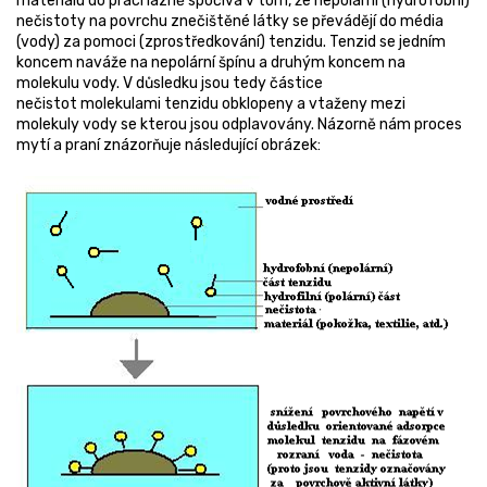
materiálu do prací lázně spočívá v tom, že nepolární (hydrofobní)
nečistoty na povrchu znečištěné látky se převádějí do média
(vody) za pomoci (zprostředkování) tenzidu. Tenzid se jedním
koncem naváže na nepolární špínu a druhým koncem na
molekulu vody. V důsledku jsou tedy částice
nečistot molekulami tenzidu obklopeny a vtaženy mezi
molekuly vody se kterou jsou odplavovány. Názorně nám proces
mytí a praní znázorňuje následující obrázek: