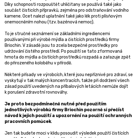
Díky schopnosti rozpouštět uhličitany se používá také jako
součást čisticích přípravků, zejména pro odstraňování vodního
kamene. Ocet nalezl uplatnění také jako lék proti plísňovým
onemocněním nohou (tzv. bazénová nemoc).
To je stručné seznámení se základními ingrediencemi
používanými při výrobě mýdla a čistících prostředků firmy
Briochin. V zásadě jsou to zcela bezpečné prostředky pro
udržování čistého prostředí. Po použití se tato zformovaná
hmota do mýdla a čistících prostředků rozpadá a zařazuje zpět
do přirozeného koloběhu v přírodě.
Některé přísady ve výrobcích, které jsou nepříznivé pro zdraví, se
vyskytují v tak malých koncentracích, takže při dodržení všech
zásad použití uvedených na příbalových letácích nemůže dojít
k porušení zdravotní rovnováhy.
Je proto bezpodmínečně nutné před použitím
jednotlivých výrobků firmy Briochin pozorně si přečíst
návod k jejich použití a upozornění na použití ochranných
pracovních pomůcek
.
Jen tak budete moci v klidu posoudit výsledek použití čistících