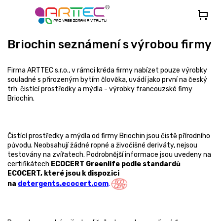
Přejít
na
obsah
Briochin seznámení s výrobou firmy
Firma ARTTEC s.r.o., v rámci kréda firmy nabízet pouze výrobky
souladné s přirozeným bytím člověka, uvádí jako první na český
trh čistící prostředky a mýdla - výrobky francouzské fimy
Briochin.
Čistící prostředky a mýdla od firmy Briochin jsou čistě přírodního
původu. Neobsahují žádné ropné a živočišné deriváty, nejsou
testovány na zvířatech. Podrobnější informace jsou uvedeny na
certifikátech
ECOCERT Greenlife podle standardů
ECOCERT, které jsou k dispozici
na
detergents.ecocert.com
.