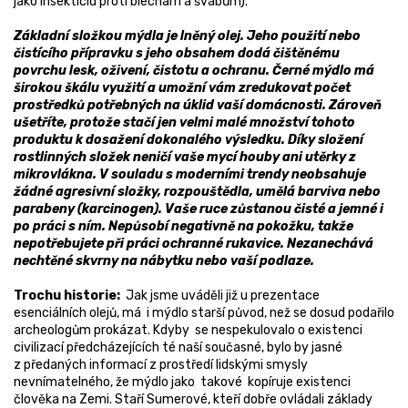
jako insekticid proti blechám a švábům).
Základní složkou mýdla je lněný olej. Jeho použití nebo
čistícího přípravku s jeho obsahem dodá čištěnému
povrchu lesk, oživení, čistotu a ochranu. Černé mýdlo má
širokou škálu využití a umožní vám zredukovat počet
prostředků potřebných na úklid vaší domácnosti. Zároveň
ušetříte, protože stačí jen velmi malé množství tohoto
produktu k dosažení dokonalého výsledku. Díky složení
rostlinných složek neničí vaše mycí houby ani utěrky z
mikrovlákna. V souladu s moderními trendy neobsahuje
žádné agresivní složky, rozpouštědla, umělá barviva nebo
parabeny (karcinogen). Vaše ruce zůstanou čisté a jemné i
po práci s ním. Nepůsobí negativně na pokožku, takže
nepotřebujete při práci ochranné rukavice. Nezanechává
nechtěné skvrny na nábytku nebo vaší podlaze.
Trochu historie:
Jak jsme uváděli již u prezentace
esenciálních olejů, má i mýdlo starší původ, než se dosud podařilo
archeologům prokázat. Kdyby se nespekulovalo o existenci
civilizací předcházejících té naší současné, bylo by jasné
z předaných informací z prostředí lidskými smysly
nevnímatelného, že mýdlo jako takové kopíruje existenci
člověka na Zemi. Staří Sumerové, kteří dobře ovládali základy