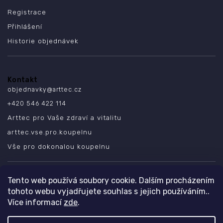
Registrace
Přihlášení
Historie objednávek
Kontakt
objednavky
@
arttec.cz
+420 546 422 114
Arttec pro Vaše zdraví a vitalitu
arttec.vse.pro.koupelnu
Vše pro dokonalou koupelnu
SLEDUJTE NÁS
Tento web používá soubory cookie. Dalším procházením
tohoto webu vyjadřujete souhlas s jejich používáním..
Více informací
zde
.