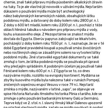
chemie, znali také přípravu mýdla působením alkalických žíravin
na tuky. To je ale vlastně již novověk v užívání mýdla. Nejstarším
důkazem o používání mýdla může být archeologický
nález babylonských keramických nádob, obsahujících látku
podobnou mýdlu, a datovaný do doby kolem roku 2800 př. n. l.
Z doby o 600 let mladší, kolem roku 2200 př. n. l., pochází z téže
oblasti hliněná tabulka s návodem pro přípravu mýdla z vody,
louhu a kassiového oleje. Z Mezopotámie se znalost mýdla
dostala do Egypta. Eberův papyrus zabývající se lékařstvím,
pocházející z doby kolem roku 1550 př. n. l., naznačuje, že se v té
době Egypťané pravidelně koupali a používali směsi živočišných
nebo rostlinných olejů se zásaditými solemi na vytvoření látky
podobné mýdlu. Jiné starověké egyptské dokumenty se také
zmiňují o tom, že látka podobná mýdlu se používala při úpravě
vlny před jejím spřádáním. K podobným účelům jej používali také
Féničané kolem roku 600 př. n. l. Z Egypta se to, co dnes
nazýváme mýdlo, rozšířilo na evropský kontinent. Mydlárna se
zbytky kusového mýdla byla nalezena také v ruinách Pompejí,
zničených sopečnou erupcí Vesuvu v roce 79 n.l.. Nejstarší
zmínka o mýdle, nazývaném v latině „sapo“, se objevuje ve
spise Historia Naturalis římského historika Plinia staršího, kde se
zmiňuje o jeho používání barbarskými kmeny Galů a Germánů.
Teprve když ve 2. stol. n. l. slavný římský lékař Galenos upozornil
na očistné vlastnosti mýdla, začalo se mýdlo používat i k osobní