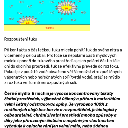
Rozpouštění tuku
Při kontaktu s částečkou tuku micela pohltí tuk do svého nitra a
víceméně ji celou obalí. Protože se nepolární části mýdlových
molekul ponoří do tukového prostředí a jejich polární části stále
ční do okolního prostředí, tuk se efektivně převede do roztoku.
Pokud je v použité vodě obsaženo větší množství rozpuštěných
vápenatých nebo hořečnatých solí (tvrdá voda), sráží se mýdlo
z roztoku ve formě nerozpustných solí.
Černé mýdlo Briochin
je vysoce koncentrovaný tekutý
čistící prostředek, výjimečně účinný a přitom k materiálům
velmi šetrný odstraňovač špíny. Je vyrobeno 100% z
rostlinných olejů bez barviv a rozpouštědel, je biologicky
odbouratelné, chrání životní prostředí mnoha způsoby a
díky jeho přirozeným čistícím a nepěnivým vlastnostem
vyžaduje k oplachování jen velmi málo, nebo žádnou