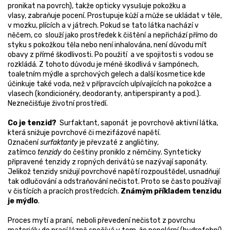
pronikat na povrch), takže opticky vysušuje pokožku a
vlasy, zabraňuje pocení. Prostupuje kůží a může se ukládat v těle,
v mozku, plících a v játrech. Pokud se tato látka nachází v
něčem, co slouží jako prostředek k čištění a nepřichází přímo do
styku s pokožkou těla nebo není inhalována, není důvodu mít
obavy z přímé škodlivosti. Po použití a ve spojitosti s vodou se
rozkládá. Z tohoto důvodu je méně škodlivá v šampónech,
toaletním mýdle a sprchových gelech a další kosmetice kde
účinkuje také voda, než v přípravcích ulpívajících na pokožce a
vlasech (kondicionéry, deodoranty, antiperspiranty a pod.).
Neznečišťuje životní prostředí.
Co je tenzid?
Surfaktant, saponát je povrchově aktivní látka,
která snižuje povrchové či mezifázové napětí.
Označení
surfaktanty
je převzaté z angličtiny,
zatímco
tenzidy
do češtiny proniklo z němčiny. Synteticky
připravené tenzidy z ropných derivátů se nazývají saponáty.
Jelikož tenzidy snižují povrchové napětí rozpouštědel, usnadňují
tak odlučování a odstraňování nečistot. Proto se často používají
v čistících a pracích prostředcích.
Známým příkladem tenzidu
je mýdlo
.
Proces mytí a praní, neboli převedení nečistot z povrchu